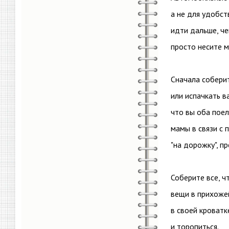
а не для удобст
идти дальше, че
просто несите м
Сначала соберит
или испачкать в
что вы оба пое
мамы в связи с 
"на дорожку", п
Соберите все, ч
вещи в прихожей
в своей кроватк
и торопиться.