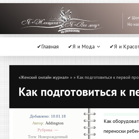
✔ Шоп
Но нас
✔Главная
✔Я и Мода
✔Я и Красо
«Женский онлайн журнал»
»
» Как подготовиться к первой пр
Как подготовиться к п
Добавлено: 10.01.18
Как оборудовать
Автор:
Addington
Рубрика: ---
переноски ребе
Теги:
Новорожденный