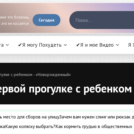
инг это болезнь,
Сегодня
 это не косается
та
✔Я могу Похудеть
✔Я и мое Видео
Я 
огулке с ребенком - «Новорожденный»
ервой прогулке с ребенко
 место для сборов на улицуЗачем вам нужен слинг или рюкзак 
нкаКакую коляску выбрать?Как кормить грудью в общественных