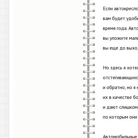
Если автокресло
вам будет удобн
время года. Авт
вы уложите малы
вы еще до выход
Но здесь я хоте
отстегивающихс
и обратно, но я
их в качестве б
и дают слишком 
по которым они 
Автомобильные 