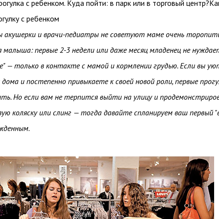
огулка с ребенком. Куда пойти: в парк или в торговый центр?Ка
огулку с ребенком
ды акушерки и врачи-педиатры не советуют маме очень торопит
я малыша: первые 2-3 недели или даже месяц младенец не нуждае
хе" — только в контакте с мамой и кормлении грудью. Если вы у
 дома и постепенно привыкаете к своей новой роли, первые прог
ть. Но если вам не терпится выйти на улицу и продемонстриро
ю коляску или слинг — тогда давайте спланируем ваш первый "
ожденным.