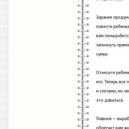
Заранее продума
повезти ребенка
вам понадобитс
запихнуть прямо
сумки.
Отнесите ребенк
его. Теперь все
и слезами, но ч
это даваться.
Главное — выраб
облегчит вам жи