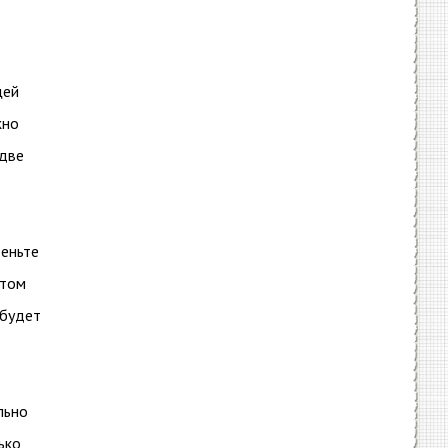
щей
жно
 две
деньте
отом
 будет
льно
ько