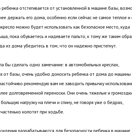
 ребенка отстегивается от установленной в машине базы, возм
ее держать его дома, особенно если сейчас не самое теплое и 
окресло можно будет использовать как безопасное место, куда
ша, пока обуваетесь и надеваете пальто, к тому же таким обр
а из дома убедитесь в том, что он надежно пристегнут.
ла бы сделать одно замечание: в автомобильных креслах,
я от базы, очень удобно доносить ребенка от дома до машины
 настойчиво рекомендую вам не заводить привычку использован
олее долговременной переноски. Они очень тяжелые и громоздк
большую нагрузку на плечи и спину, не говоря уже о бедрах,
частенько колотят при ходьбе.
сидения разрабатываются для безопасности ребенка в машине,