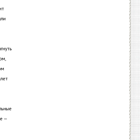
ит
или
ыгнуть
ом,
ом
алет
альные
те —