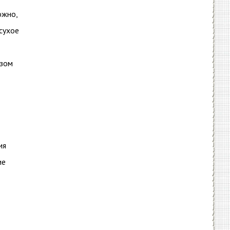
ожно,
сухое
азом
ия
ие