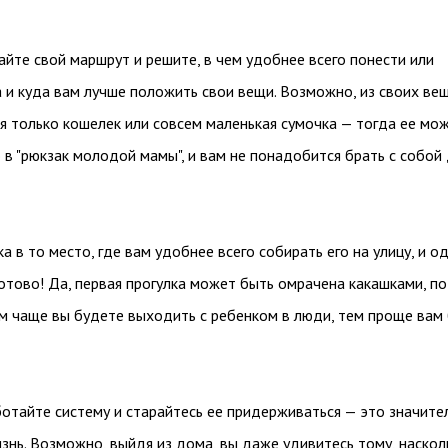
йте свой маршрут и решите, в чем удобнее всего понести или
 и куда вам лучше положить свои вещи. Возможно, из своих ве
я только кошелек или совсем маленькая сумочка — тогда ее мо
 в "рюкзак молодой мамы", и вам не понадобится брать с собой
а в то место, где вам удобнее всего собирать его на улицу, и о
 готово! Да, первая прогулка может быть омрачена какашками, п
ем чаще вы будете выходить с ребенком в люди, тем проще вам
отайте систему и старайтесь ее придерживаться — это значите
знь. Возможно, выйдя из дома, вы даже удивитесь тому, наскол