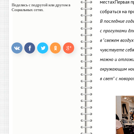
местахПервая пр
Поделись с подругой или другом в
Социальных сетях.
собраться на пр
В последние го
с прогулками дл
в "свежем возду
чувствуете себя
можно и отложи
окружающим нову
в свет" с новор