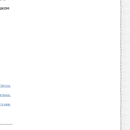
ишком
Service.
ртинки.
те нам.