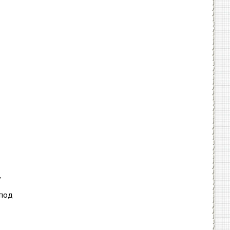
у
 под