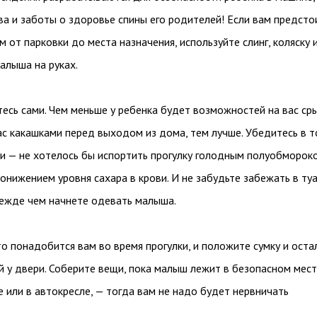
ва и заботы о здоровье спины его родителей! Если вам предсто
м от парковки до места назначения, используйте слинг, коляску 
алыша на руках.
есь сами. Чем меньше у ребенка будет возможностей на вас ср
ас какашками перед выходом из дома, тем лучше. Убедитесь в т
ли — не хотелось бы испортить прогулку голодным полуобморок
понижением уровня сахара в крови. И не забудьте забежать в ту
режде чем начнете одевать малыша.
то понадобится вам во время прогулки, и положите сумку и ост
 у двери. Соберите вещи, пока малыш лежит в безопасном мес
е или в автокресле, — тогда вам не надо будет нервничать