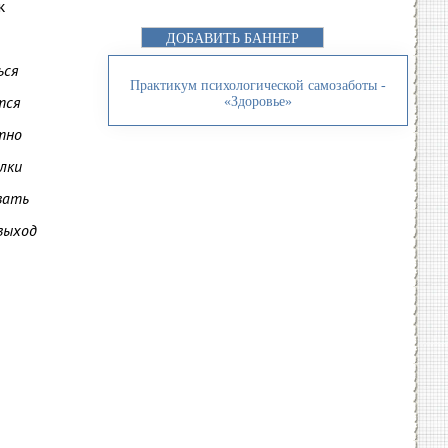
к
ДОБАВИТЬ БАННЕР
ься
Практикум психологической самозаботы -
тся
«Здоровье»
ютно
улки
вать
выход