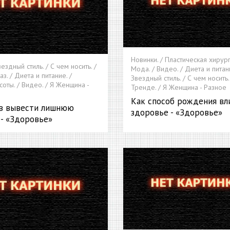
Новинки. / Пластическая хирург
вездный стиль. / С чем носить. /
Мода. / Видео. / Диета и питани
. / Диета и питание. /
Звездный стиль. / С чем носить.
оты. / Видео. / Я Женщина -
Тренде. / Я Женщина - Разное
Как способ рождения вл
ов вывести лишнюю
здоровье - «Здоровье»
- «Здоровье»