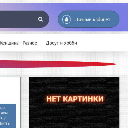
Личный кабинет
Женщина - Разное
Досуг и хобби
. /
С чем
а. /
 Битва