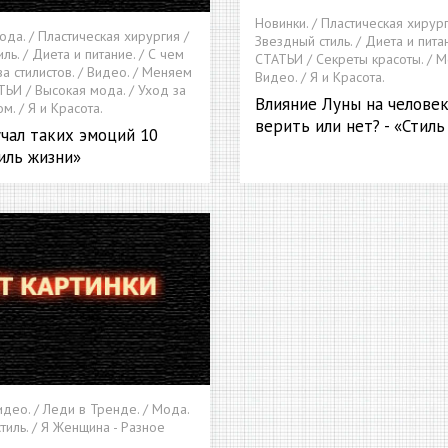
Новинки. / Пластическая хирург
ода. / Пластическая хирургия /
Звездный стиль. / Диета и питан
ль. / Диета и питание. / С чем
СТАТЬИ / Секреты красоты. / М
тва стилистов. / Видео. / Меняем
Видео. / Я и Красота.
ТЬИ / Высокая мода. / Уход за
Влияние Луны на человек
м. / Я и Красота.
верить или нет? - «Стиль
учал таких эмоций 10
тиль жизни»
идео. / Леди в Тренде. / Мода.
тиль. / Я Женщина - Разное