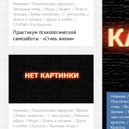
Новинки. / Пластическая хирургия /
Звездный стиль. / Мода. / Видео. / Леди в
Тренде. / Битва стилистов. / С чем носить. /
Диета и питание. / Досуг и хобби. /
СТАТЬИ / Я и Красота.
Практикум психологической
самозаботы - «Стиль жизни»
Новинки. 
Пластичес
стиль. / В
Новинки. / Пластическая хирургия / Видео.
Шопинг. / 
/ Битва стилистов. / С чем носить. / Меняем
чем носит
образ. / Мода. / Диета и питание. / Досуг
красоты. /
и хобби. / Красота. / Высокая мода. /
Красота.