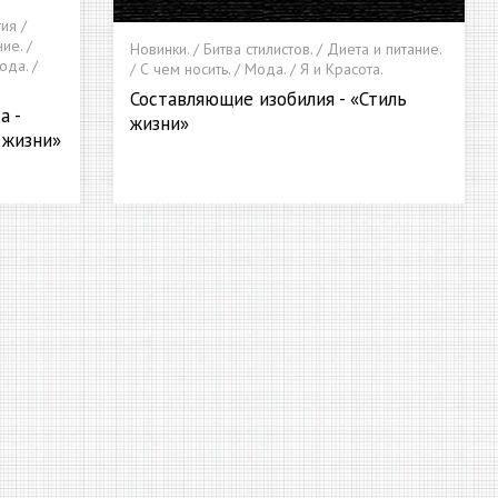
ия /
ие. /
Новинки. / Битва стилистов. / Диета и питание.
ода. /
/ С чем носить. / Мода. / Я и Красота.
Составляющие изобилия - «Стиль
а -
жизни»
 жизни»