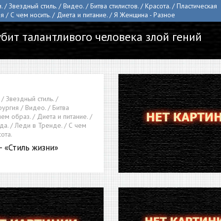
. / Звездный стиль. / Видео. / Битва стилистов. / Красота. / Пластическая
я / С чем носить. / Диета и питание. / Я Женщина - Разное
убит талантливого человека злой гений
 / Звездный стиль. /
ургия / Видео. / Битва
яем образ. / Диета и питание. /
а. / Леди в Тренде. / С чем
сота.
- «Стиль жизни»