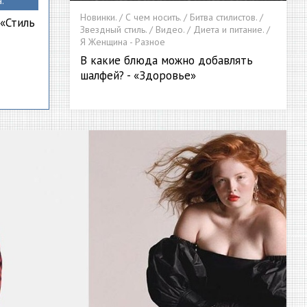
.
Новинки. / С чем носить. / Битва стилистов. /
 «Стиль
Звездный стиль. / Видео. / Диета и питание. /
Я Женщина - Разное
В какие блюда можно добавлять
шалфей? - «Здоровье»