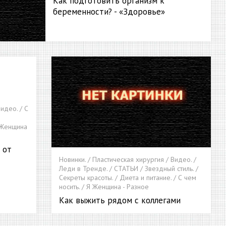
Как подготовить организм к
беременности? - «Здоровье»
Видео. / С
Я Женщина
 от
Новинки. / Пластическая хирургия / Видео. /
Леди в Тренде. / СТАТЬИ / Звездный стиль. /
Секреты красоты. / Диета и питание. / С чем
носить. / Я Женщина - Разное
Как выжить рядом с коллегами