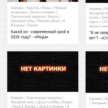
Новинки. / Красота. / Мода. / Модные
Новинки. / М
тенденции. / Диета и питание. /
Звездный сти
Пластическая хирургия / Видео. /
носить. / Би
Звездный стиль. / Меняем образ. / Я
образ. / СТА
Женщина - Разное
лицом и тело
Какой он - современный крой в
"Я не пол
2026 году? - «Мода»
лет"! - «С
Новинки. / Пластическая хирургия /
Новинки. / В
Звездный стиль. / Досуг и хобби. / Видео.
/ Звездный с
/ Леди в Тренде. / Диета и питание. / Я