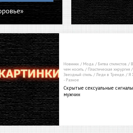
оровье»
Новинки. / Мода. / Битва стилистов. / 
чем носить. / Пластическая хирургия /
Звездный стиль. / Леди в Тренде. / 
- Разное
Скрытые сексуальные сигналы
мужчин