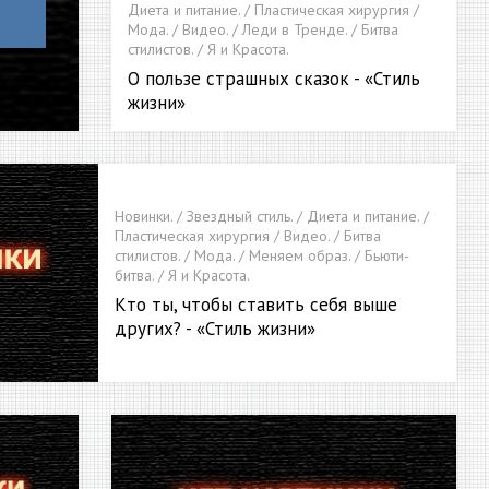
Диета и питание. / Пластическая хирургия /
Мода. / Видео. / Леди в Тренде. / Битва
стилистов. / Я и Красота.
О пользе страшных сказок - «Стиль
жизни»
Новинки. / Звездный стиль. / Диета и питание. /
Пластическая хирургия / Видео. / Битва
стилистов. / Мода. / Меняем образ. / Бьюти-
битва. / Я и Красота.
Кто ты, чтобы ставить себя выше
других? - «Стиль жизни»