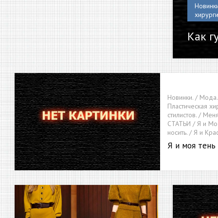
Новинки
хирурги
Как г
Новинки. / Мода.
Пластическая хир
стилистов. / Мен
СТАТЬИ / Я и Мод
носить. / Я и Кра
Я и моя тень 