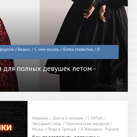
рургия / Видео. / С чем носить. / Битва стилистов. / Я
 для полных девушек летом -
Новинки. / Диета и питание. / СТАТЬИ /
Звездный стиль. / Пластическая хирургия /
Мода. / Леди в Тренде. / Я Женщина - Разное