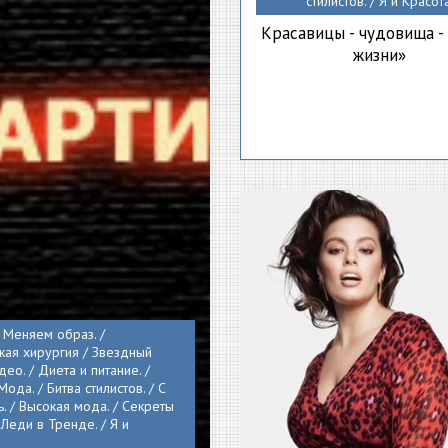
стилистов. / Я и Красота
Красавицы - чудовища -
жизни»
/ Меняем образ. /
кая хирургия / Звездный
идео. / Диета и питание. /
Мода. / Битва стилистов. / С
ь. / Высокая мода. / Секреты
 Леди в Тренде. / Я и