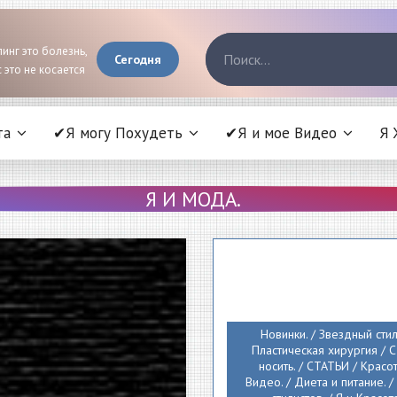
инг это болезнь,
Сегодня
 это не косается
та
✔Я могу Похудеть
✔Я и мое Видео
Я 
Я И МОДА.
Новинки. / Звездный стиль
Пластическая хирургия / 
носить. / СТАТЬИ / Красот
Видео. / Диета и питание. /