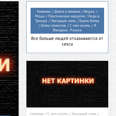
Новинки. / Диета и питание. / Видео. /
Мода. / Пластическая хирургия / Леди в
Тренде. / Звездный стиль. / Бьюти-битва.
/ Битва стилистов. / С чем носить. / Я
Женщина - Разное
Все больше людей отказываются от
секса
Новинки. / С чем носить. / Звездный стиль. /