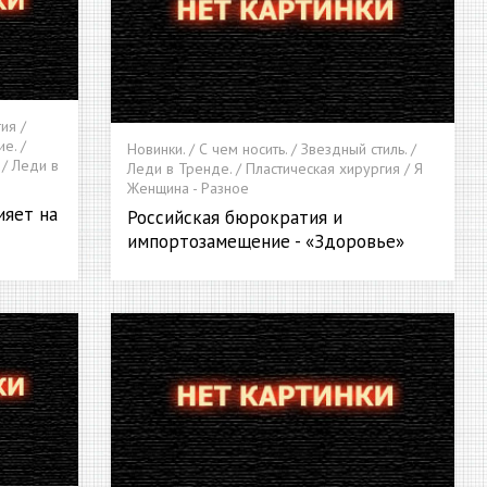
ия /
е. /
Новинки. / С чем носить. / Звездный стиль. /
 / Леди в
Леди в Тренде. / Пластическая хирургия / Я
Женщина - Разное
ияет на
Российская бюрократия и
импортозамещение - «Здоровье»