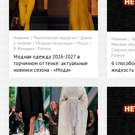
Новинки. / Пластическая хирургия / Диета
Новинки. / З
и питание. / Модные тенденции. / Мода. /
Меняем образ
Я Женщина - Разное
Секреты крас
Разное
Модная одежда 2026-2027 в
горчичном оттенке: актуальные
6 способ
новинки сезона - «Мода»
жидкость 