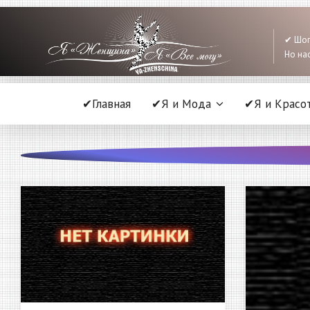
✔ Шоп
Но нас
✔Главная
✔Я и Мода
✔Я и Красо