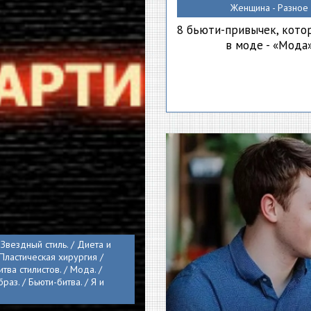
Женщина - Разное
8 бьюти-привычек, кото
в моде - «Мода
 Звездный стиль. / Диета и
 Пластическая хирургия /
итва стилистов. / Мода. /
аз. / Бьюти-битва. / Я и