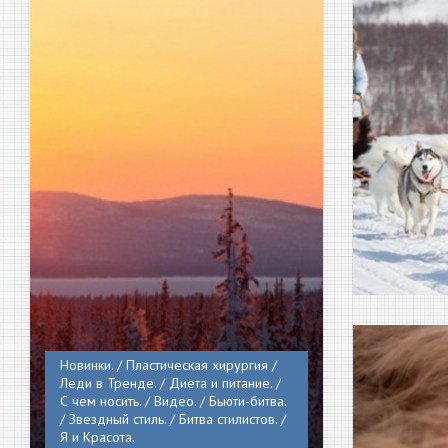
Новинки. / Пластическая хирургия /
Леди в Тренде. / Диета и питание. /
С чем носить. / Видео. / Бьюти-битва.
/ Звездный стиль. / Битва стилистов. /
Я и Красота.