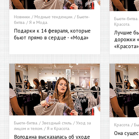
Новинки. / Модные тенденции. / Бьюти-
Бьюти-битва. 
битва. / Я и Мода.
Красота.
Подарки к 14 февраля, которые
Лучшие бь
бьют прямо в сердце - «Мода»
дорожки «
«Красота»
Бьюти-битва. / Звездный стиль. / Уход за
Красота. / Бь
лицом и телом. / Я и Красота.
Она сущес
Володина высказалась об уходе