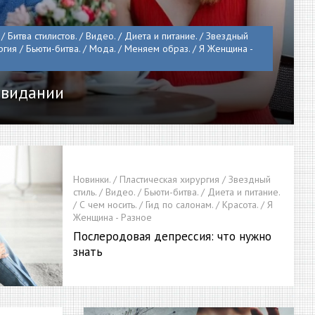
/ Битва стилистов. / Видео. / Диета и питание. / Звездный
ргия / Бьюти-битва. / Мода. / Меняем образ. / Я Женщина -
свидании
Новинки. / Пластическая хирургия / Звездный
стиль. / Видео. / Бьюти-битва. / Диета и питание.
/ С чем носить. / Гид по салонам. / Красота. / Я
Женщина - Разное
Послеродовая депрессия: что нужно
знать