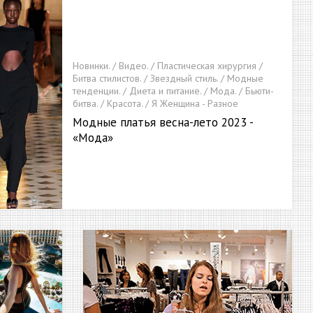
Новинки. / Видео. / Пластическая хирургия /
Битва стилистов. / Звездный стиль. / Модные
тенденции. / Диета и питание. / Мода. / Бьюти-
битва. / Красота. / Я Женщина - Разное
Модные платья весна-лето 2023 -
«Мода»