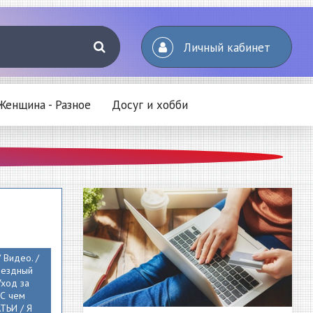
Личный кабинет
Женщина - Разное
Досуг и хобби
/ Видео. /
Звездный
 Уход за
 С чем
АТЬИ / Я