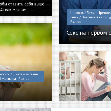
тобы ставить себя выше
«Стиль жизни»
Новинки. / Леди в Тренде. 
стиль. / Пластическая хиру
Разное
Секс на первом 
носить. / Диета и питание.
 Я Женщина - Разное