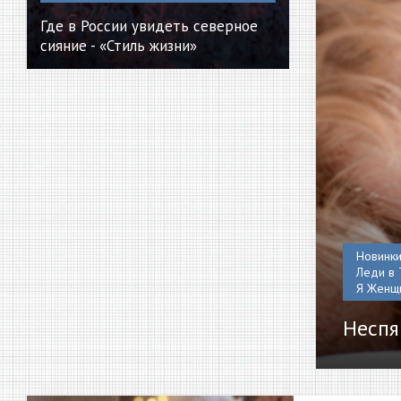
Где в России увидеть северное
сияние - «Стиль жизни»
Новинки.
Леди в Т
Я Женщи
Неспя