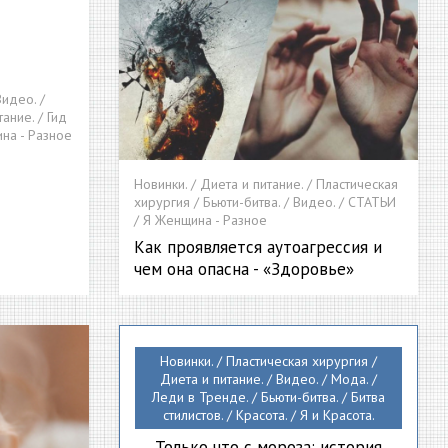
Видео. /
тание. / Гид
ина - Разное
Новинки. / Диета и питание. / Пластическая
хирургия / Бьюти-битва. / Видео. / СТАТЬИ
/ Я Женщина - Разное
Как проявляется аутоагрессия и
чем она опасна - «Здоровье»
Новинки. / Пластическая хирургия /
Диета и питание. / Видео. / Мода. /
Леди в Тренде. / Бьюти-битва. / Битва
стилистов. / Красота. / Я и Красота.
Только что с мороза: история