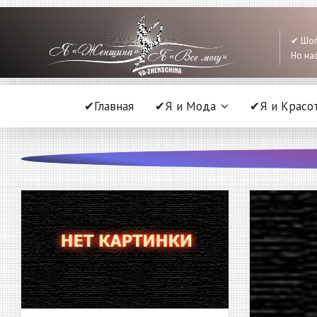
✔ Шоп
Но нас
✔Главная
✔Я и Мода
✔Я и Красо