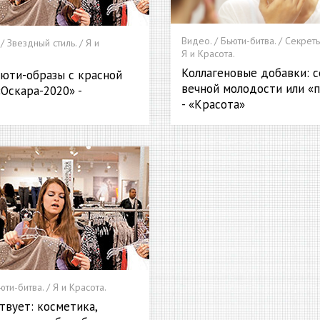
Видео. / Бьюти-битва. / Секреты
/ Звездный стиль. / Я и
Я и Красота.
Коллагеновые добавки: 
юти-образы с красной
вечной молодости или «
Оскара-2020» -
- «Красота»
юти-битва. / Я и Красота.
твует: косметика,