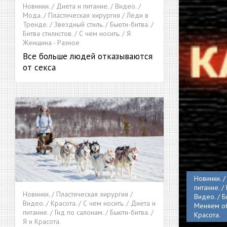
Новинки. / Диета и питание. / Видео. /
Мода. / Пластическая хирургия / Леди в
Тренде. / Звездный стиль. / Бьюти-битва. /
Битва стилистов. / С чем носить. / Я
Женщина - Разное
Все больше людей отказываются
от секса
Новинки. /
питание. /
Новинки. / Пластическая хирургия /
Видео. / Б
Видео. / Красота. / С чем носить. / Диета и
Меняем обр
питание. / Гид по салонам. / Бьюти-битва. /
Красота.
Я и Красота.