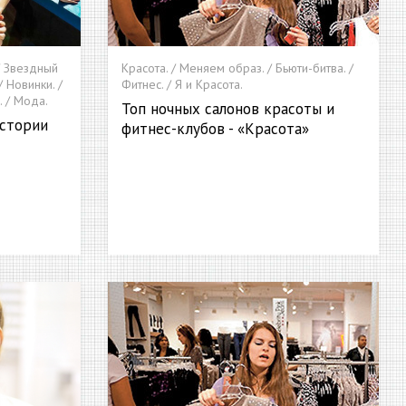
/ Звездный
Красота. / Меняем образ. / Бьюти-битва. /
/ Новинки. /
Фитнес. / Я и Красота.
. / Мода.
Топ ночных салонов красоты и
стории
фитнес-клубов - «Красота»