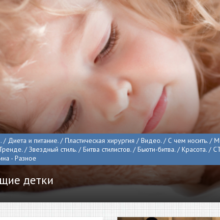
 / Диета и питание. / Пластическая хирургия / Видео. / С чем носить. / М
ренде. / Звездный стиль. / Битва стилистов. / Бьюти-битва. / Красота. / С
на - Разное
щие детки