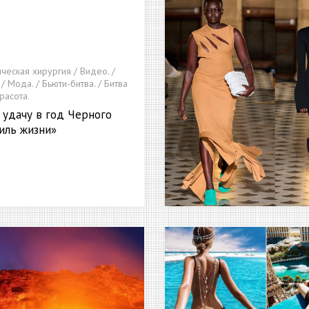
ическая хирургия / Видео. /
 / Мода. / Бьюти-битва. / Битва
Красота.
 удачу в год Черного
тиль жизни»