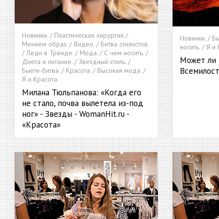
Новинки. / Пластическая хирургия /
Новинки. / Б
Меняем образ. / Видео. / Битва стилистов.
носить. / Я и
/ Леди в Тренде. / Мода. / С чем носить. /
Может ли 
Диета и питание. / Звездный стиль. /
Всемилост
Бьюти-битва. / Красота. / Высокая мода. /
Я и Красота.
Милана Тюльпанова: «Когда его
не стало, почва вылетела из-под
ног» - Звезды - WomanHit.ru -
«Красота»