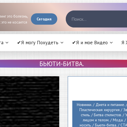
инг это болезнь,
Сегодня
 это не косается
та
✔Я могу Похудеть
✔Я и мое Видео
Я 
БЬЮТИ-БИТВА.
Новинки. / Диета и питание. 
Пластическая хирургия / 
стиль. / Битва стилистов. /
лицом и телом. / Мода. /
носить. / Бьюти-битва. / СТ