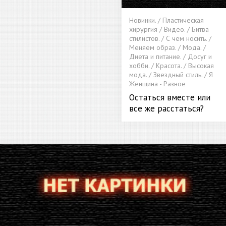
Новинки. / Пластическая
хирургия / Видео. / Битва
стилистов. / С чем носить. /
Меняем образ. / Мода. /
Диета и питание. / Досуг и
хобби. / Красота. / Высокая
мода. / Звездный стиль. / Я
Женщина - Разное
Остаться вместе или
все же расстаться?