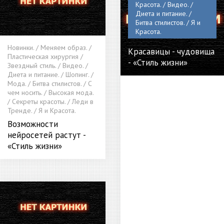
Красота. / Видео. /
Диета и питание. /
Битва стилистов. / Я и
Красота.
Новинки. / Меняем образ. /
Красавицы - чудовища
Пластическая хирургия /
- «Стиль жизни»
Звездный стиль. / Видео. /
Диета и питание. / Шопинг. /
Мода. / Битва стилистов. / С
чем носить. / Высокая мода.
/ Секреты красоты. / Леди в
Тренде. / Я и Красота.
Возможности
нейросетей растут -
«Стиль жизни»