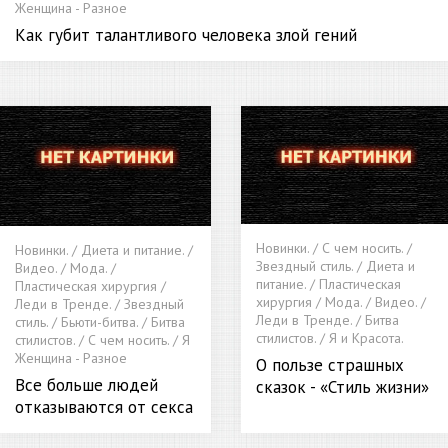
Женщина - Разное
Как губит талантливого человека злой гений
Новинки. / С чем носить. /
Новинки. / Диета и питание. /
Звездный стиль. / Диета и
Видео. / Мода. /
питание. / Пластическая
Пластическая хирургия /
хирургия / Мода. / Видео. /
Леди в Тренде. / Звездный
Леди в Тренде. / Битва
стиль. / Бьюти-битва. / Битва
стилистов. / Я и Красота.
стилистов. / С чем носить. / Я
Женщина - Разное
О пользе страшных
Все больше людей
сказок - «Стиль жизни»
отказываются от секса