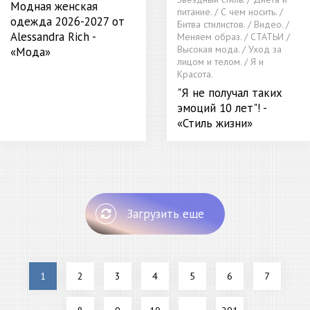
Модная женская
питание. / С чем носить. /
одежда 2026-2027 от
Битва стилистов. / Видео. /
Alessandra Rich -
Меняем образ. / СТАТЬИ /
Высокая мода. / Уход за
«Мода»
лицом и телом. / Я и
Красота.
"Я не получал таких
эмоций 10 лет"! -
«Стиль жизни»
Загрузить еще
1
2
3
4
5
6
7