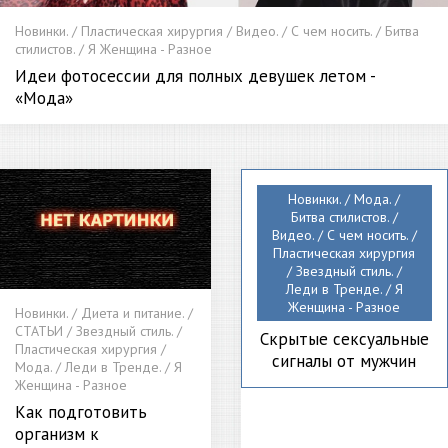
Новинки. / Пластическая хирургия / Видео. / С чем носить. / Битва
стилистов. / Я Женщина - Разное
Идеи фотосессии для полных девушек летом -
«Мода»
Новинки. / Мода. /
Битва стилистов. /
Видео. / С чем носить. /
Пластическая хирургия
/ Звездный стиль. /
Леди в Тренде. / Я
Женщина - Разное
Новинки. / Диета и питание. /
СТАТЬИ / Звездный стиль. /
Скрытые сексуальные
Пластическая хирургия /
сигналы от мужчин
Мода. / Леди в Тренде. / Я
Женщина - Разное
Как подготовить
организм к