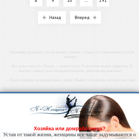
8
9
10
...
291
Назад
Вперед
-- Начинайте делать все, что вы можете сделать – и даже то, о чем можете хотя бы
мечтать.
-- Все дело в мыслях. Мысль — начало всего. И мыслями можно управлять. И
поэтому главное дело совершенствования: работать над мыслями.
-- Идите уверенно по направлению к мечте. Живите той жизнью, которую вы сами
себе придумали.
-- Самое большое богатство — это ум. Самая большая нищета — глупость. Из всех
страхов самый пугающий — самолюбование.
-- Лучшее, что можно сделать с хорошим советом, это пропустить его мимо ушей. Он
никогда не бывает полезен никому, кроме того, кто его дал.
-- Люблю давать советы и очень не люблю, когда их дают мне.
Хозяйка или домработница?
Устав от такой жизни, женщины все чаще задумываются о