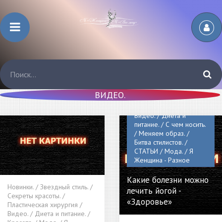
Новинки. /
ВИДЕО.
Пластическая хирургия
/ Леди в Тренде. /
Видео. / Диета и
питание. / С чем носить.
/ Меняем образ. /
Битва стилистов. /
СТАТЬИ / Мода. / Я
Женщина - Разное
Какие болезни можно
Новинки. / Звездный стиль. /
лечить йогой -
Секреты красоты. /
«Здоровье»
Пластическая хирургия /
Видео. / Диета и питание. /