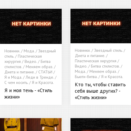
Новинки. / Звездный стиль. /
Новинки. / Мода. / Звездный
Диета и питание. /
стиль. / Пластическая
Пластическая хирургия /
хирургия / Видео. / Битва
Видео. / Битва стилистов. /
стилистов. / Меняем образ. /
Мода. / Меняем образ. /
Диета и питание. / СТАТЬИ /
Бьюти-битва. / Я и Красота.
Я и Мода. / Леди в Тренде. /
С чем носить. / Я и Красота.
Кто ты, чтобы ставить
Я и моя тень - «Стиль
себя выше других? -
жизни»
«Стиль жизни»