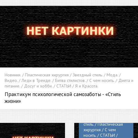
Новинки. / Пластическая хирургия / Звездный стиль. / Мода. /
Видео. / Леди в Тренде. / Битва стилистов. / С чем носить. / Диета и
питание. / Досуг и хобби. / СТАТЬИ / Я и Красота.
Практикум психологической самозаботы - «Стиль
жизни»
Новинки. / Звездный
стиль. / Пластическая
хирургия / С чем
носить. / СТАТЬИ /