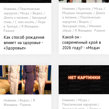
Новинки. / Красота. / Мода. /
Новинки. / Пластическая
Модные тенденции. / Диета
хирургия / Мода. / Видео. /
и питание. / Пластическая
Диета и питание. / Звездный
хирургия / Видео. /
стиль. / С чем носить. / Леди
Звездный стиль. / Меняем
в Тренде. / Я Женщина -
образ. / Я Женщина - Разное
Разное
Какой он -
Как способ рождения
современный крой в
влияет на здоровье -
2026 году? - «Мода»
«Здоровье»
Новинки. / Мода. /
Новинки. / Видео. / Я
Пластическая хирургия /
Женщина - Разное
Звездный стиль. / Диета и