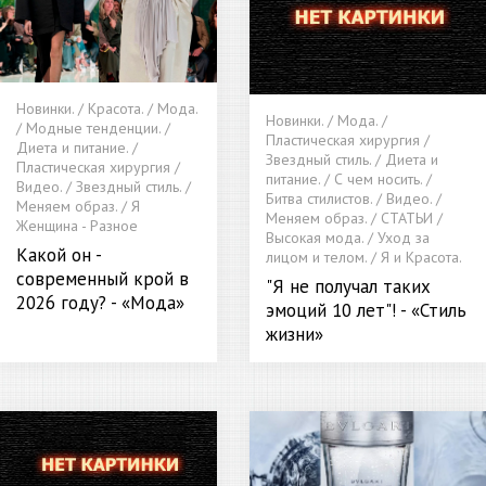
Новинки. / Красота. / Мода.
Новинки. / Мода. /
/ Модные тенденции. /
Пластическая хирургия /
Диета и питание. /
Звездный стиль. / Диета и
Пластическая хирургия /
питание. / С чем носить. /
Видео. / Звездный стиль. /
Битва стилистов. / Видео. /
Меняем образ. / Я
Меняем образ. / СТАТЬИ /
Женщина - Разное
Высокая мода. / Уход за
Какой он -
лицом и телом. / Я и Красота.
современный крой в
"Я не получал таких
2026 году? - «Мода»
эмоций 10 лет"! - «Стиль
жизни»