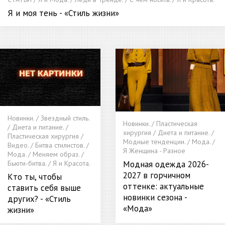
Я и моя тень - «Стиль жизни»
Новинки. / Звездный стиль.
Новинки. / Пластическая
/ Диета и питание. /
хирургия / Диета и питание. /
Пластическая хирургия /
Модные тенденции. / Мода. /
Видео. / Битва стилистов. /
Я Женщина - Разное
Мода. / Меняем образ. /
Модная одежда 2026-
Бьюти-битва. / Я и Красота.
2027 в горчичном
Кто ты, чтобы
оттенке: актуальные
ставить себя выше
новинки сезона -
других? - «Стиль
«Мода»
жизни»