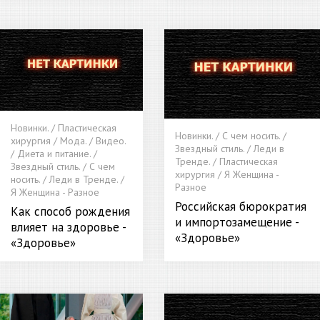
Новинки. / Пластическая
Новинки. / С чем носить. /
хирургия / Мода. / Видео.
Звездный стиль. / Леди в
/ Диета и питание. /
Тренде. / Пластическая
Звездный стиль. / С чем
хирургия / Я Женщина -
носить. / Леди в Тренде. /
Разное
Я Женщина - Разное
Российская бюрократия
Как способ рождения
и импортозамещение -
влияет на здоровье -
«Здоровье»
«Здоровье»