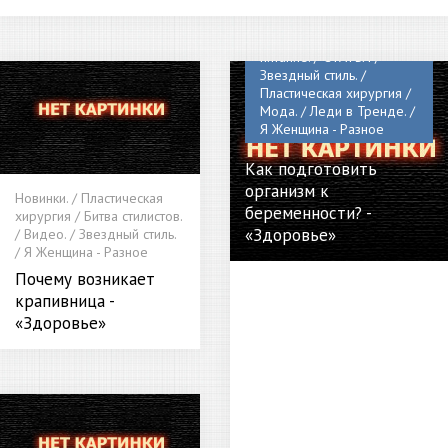
Новинки. / Диета и
питание. / СТАТЬИ /
Звездный стиль. /
Пластическая хирургия /
Мода. / Леди в Тренде. /
Я Женщина - Разное
Как подготовить
организм к
Новинки. / Пластическая
беременности? -
хирургия / Битва стилистов.
«Здоровье»
/ Видео. / Звездный стиль.
/ Я Женщина - Разное
Почему возникает
крапивница -
«Здоровье»