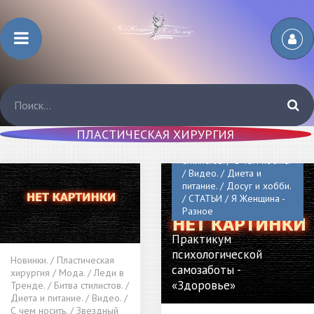
Новинки. / Пластическая
хирургия / Звездный
ПЛАСТИЧЕСКАЯ ХИРУРГИЯ
стиль. / Мода. / Леди в
Тренде. / Битва
стилистов. / С чем носить.
/ Видео. / Диета и
питание. / Досуг и хобби.
/ СТАТЬИ / Я Женщина -
Разное
Практикум
психологической
Новинки. / Пластическая
самозаботы -
хирургия / Мода. / Леди в
«Здоровье»
Тренде. / Битва стилистов. /
Диета и питание. / Видео. /
С чем носить. / Звездный