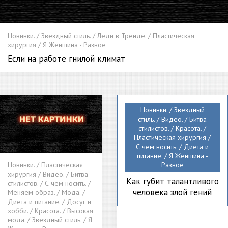
Новинки. / Звездный стиль. / Леди в Тренде. / Пластическая
хирургия / Я Женщина - Разное
Если на работе гнилой климат
Новинки. / Звездный
стиль. / Видео. / Битва
стилистов. / Красота. /
Пластическая хирургия /
С чем носить. / Диета и
питание. / Я Женщина -
Новинки. / Пластическая
Разное
хирургия / Видео. / Битва
Как губит талантливого
стилистов. / С чем носить. /
человека злой гений
Меняем образ. / Мода. /
Диета и питание. / Досуг и
хобби. / Красота. / Высокая
мода. / Звездный стиль. / Я