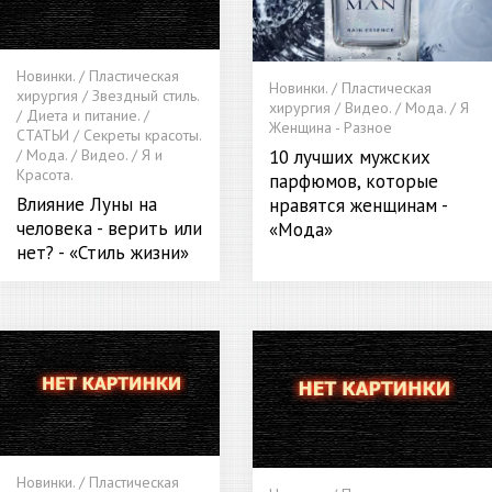
Новинки. / Пластическая
Новинки. / Пластическая
хирургия / Звездный стиль.
хирургия / Видео. / Мода. / Я
/ Диета и питание. /
Женщина - Разное
СТАТЬИ / Секреты красоты.
10 лучших мужских
/ Мода. / Видео. / Я и
Красота.
парфюмов, которые
Влияние Луны на
нравятся женщинам -
человека - верить или
«Мода»
нет? - «Стиль жизни»
Новинки. / Пластическая