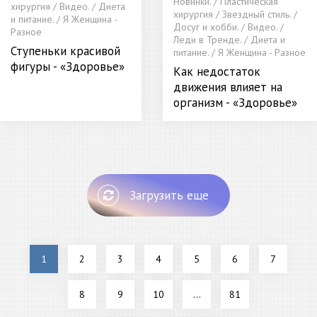
Новинки. / Пластическая
хирургия / Видео. / Диета
хирургия / Звездный стиль. /
и питание. / Я Женщина -
Досуг и хобби. / Видео. /
Разное
Леди в Тренде. / Диета и
Ступеньки красивой
питание. / Я Женщина - Разное
фигуры - «Здоровье»
Как недостаток
движения влияет на
организм - «Здоровье»
Загрузить еще
1
2
3
4
5
6
7
8
9
10
...
81