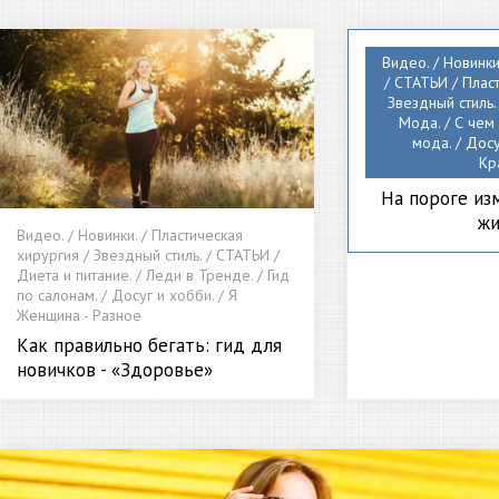
Видео. / Новинки
/ СТАТЬИ / Плас
Звездный стиль.
Мода. / С чем 
мода. / Досу
Кр
На пороге изм
жи
Видео. / Новинки. / Пластическая
хирургия / Звездный стиль. / СТАТЬИ /
Диета и питание. / Леди в Тренде. / Гид
по салонам. / Досуг и хобби. / Я
Женщина - Разное
Как правильно бегать: гид для
новичков - «Здоровье»