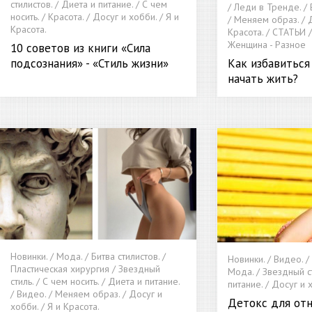
стилистов. / Диета и питание. / С чем
/ Леди в Тренде. / 
носить. / Красота. / Досуг и хобби. / Я и
/ Меняем образ. / Д
Красота.
Красота. / СТАТЬИ /
Женщина - Разное
10 советов из книги «Сила
Как избавиться
подсознания» - «Стиль жизни»
начать жить?
Новинки. / Мода. / Битва стилистов. /
Новинки. / Видео. / 
Пластическая хирургия / Звездный
Мода. / Звездный ст
стиль. / С чем носить. / Диета и питание.
питание. / Досуг и х
/ Видео. / Меняем образ. / Досуг и
Детокс для отн
хобби. / Я и Красота.