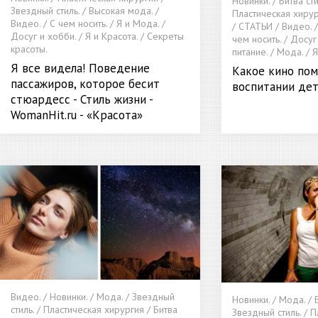
Новинки. / Битва сти
Звездный стиль. / Высокая мода. /
Пластическая хирур
Видео. / С чем носить. / Я и Мода. /
/ СТАТЬИ / Видео. /
Досуг и хобби. / Я и Красота. / Секреты
чем носить. / Досуг
красоты.
питание. / Мода. /
Я все видела! Поведение
Какое кино пом
пассажиров, которое бесит
воспитании де
стюардесс - Стиль жизни -
WomanHit.ru - «Красота»
Видео. / Новинки. / Мода. / Звездный
Новинки. / Мода. / Б
стиль. / Пластическая хирургия / Битва
Звездный стиль. / 