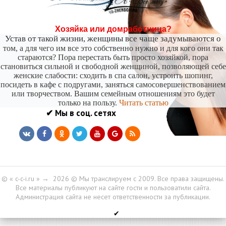
Хозяйка или домработница?
Устав от такой жизни, женщины все чаще задумываются о
том, а для чего им все это собственно нужно и для кого они так
стараются? Пора перестать быть просто хозяйкой, пора
становиться сильной и свободной женщиной, позволяющей себе
женские слабости: сходить в спа салон, устроить шопинг,
посидеть в кафе с подругами, заняться самосовершенствованием
или творчеством. Вашим семейным отношениям это будет
только на пользу.
Читать статью
✔ Мы в соц. сетях
© « c-c-i.ru »
→
2026
© Мы транслируем с 2009. Все права защищены.
Все материалы публикуют на сайте гости и пользоватили сайта.
Администрация сайта не несет ответственности за публикации.
✔