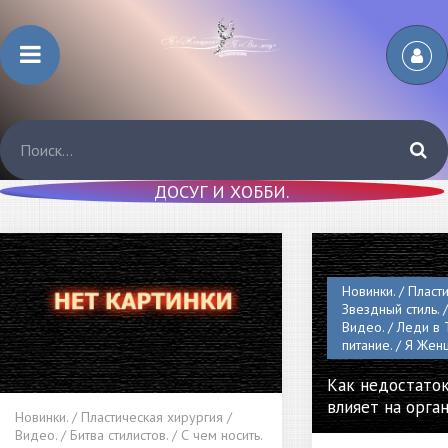
ДОСУГ И ХОББИ.
Новинки. / Пласт
Звездный стиль. /
Видео. / Леди в 
питание. / Я Жен
Как недостато
влияет на орга
Новинки. / Пластическая хирургия /
Видео. / Битва стилистов. / С чем носить.