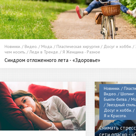
Новинки. / Видео. / Мода. / Пластическая хирургия / Досуг и хобби. / 
чем носить. / Леди в Тренде. / Я Женщина - Разное
Синдром отложенного лета - «Здоровье»
Новинки. / Пласт
Видео. / Шопинг.
Бьюти-битва. / Мо
/ Звездный стиль.
Досуг и хобби. / 
Я и Красота.
Снимать стресс
сети опасно - «