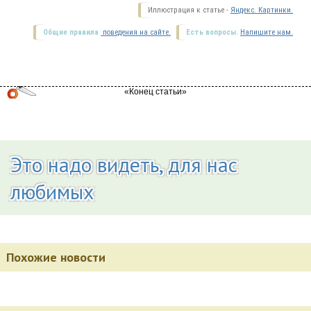
Для того, чтобы появились шансы на отношения,
сексуальная связь двух людей должна быт довольно
продолжительной и длится более 1,5 лет — психологи
утверждают, что именно за это время у любовников
появляется привычка и привязанность, они хорошо узнают
друг друга, поэтому возникает больше шансов выйти за
рамки «просто секса», хотя, конечно, и здесь нет никаких
гарантий.
Интересы
Чтобы между мужчиной и женщиной был не только
секс, нужно выйти за его рамки. Для этого партнеры
должны представлять интерес друг для друга не только с