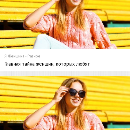
---
4 причины, почему секс делает отношения по-
настоящему близкими - «Семейные отношения»
---
Секс после рождения ребенка: мастурбировать