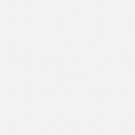
---
5 признаков, что рядом с тобой не тот мужчина -
«Семейные отношения»
Новости добавлены сегодня
-- Начинайте делать все, что вы можете сделать – и даже то, о чем можете хотя бы
мечтать.
-- Все дело в мыслях. Мысль — начало всего. И мыслями можно управлять. И
поэтому главное дело совершенствования: работать над мыслями.
-- Идите уверенно по направлению к мечте. Живите той жизнью, которую вы сами
себе придумали.