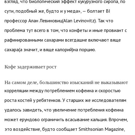
взгляд, что биологический эффект кукурузного сиропа, по
сути, подобный же, будто и у меда», — болтает BI
профессор Алан Левиновиц(Alan Levinovitz). Так что
проблема тут всего в том, что конфеты и иные провиант с
рафинированными сахарами всегдашне включают вяще
сахара(а значит, и вяще калорий)на порцию.
Кофе задерживает рост
На самом деле, большинство изысканий не выказывают
корреляции между потреблением кофеина и скоростью
роста костей у ребятенков. У старших же исследователям
удалось завидеть, что увеличение потребления кофеина
может ерундово ограничить всасывание кальция. Впрочем,
это воздействие, будто сообщает Smithsonian Magazine,