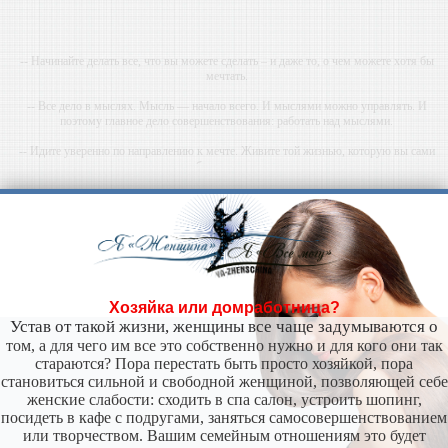
-- Начинайте делать все, что вы можете сделать – и даже то, о чем можете хотя бы
мечтать.
-- Все дело в мыслях. Мысль — начало всего. И мыслями можно управлять. И
поэтому главное дело совершенствования: работать над мыслями.
-- Идите уверенно по направлению к мечте. Живите той жизнью, которую вы сами
себе придумали.
-- Самое большое богатство — это ум. Самая большая нищета — глупость. Из всех
страхов самый пугающий — самолюбование.
-- Лучшее, что можно сделать с хорошим советом, это пропустить его мимо ушей. Он
никогда не бывает полезен никому, кроме того, кто его дал.
-- Люблю давать советы и очень не люблю, когда их дают мне.
Хозяйка или домработница?
Устав от такой жизни, женщины все чаще задумываются о
том, а для чего им все это собственно нужно и для кого они так
стараются? Пора перестать быть просто хозяйкой, пора
становиться сильной и свободной женщиной, позволяющей себе
женские слабости: сходить в спа салон, устроить шопинг,
посидеть в кафе с подругами, заняться самосовершенствованием
или творчеством. Вашим семейным отношениям это будет