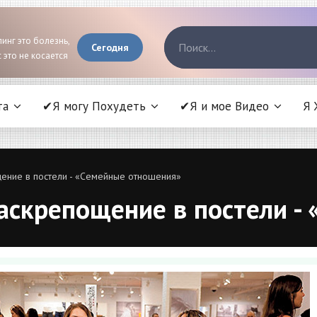
инг это болезнь,
Сегодня
 это не косается
та
✔Я могу Похудеть
✔Я и мое Видео
Я 
щение в постели - «Семейные отношения»
раскрепощение в постели 