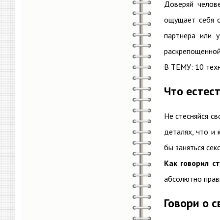
Доверяй челов
ощущает себя с
партнера или 
раскрепощенной
В ТЕМУ: 10 техн
Что естест
Не стесняйся св
деталях, что и 
бы заняться сек
Как говорил с
абсолютно прави
Говори о 