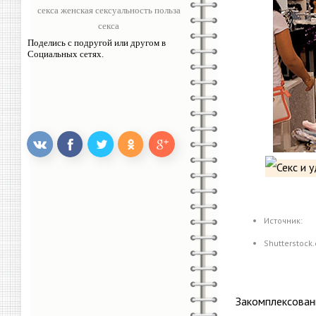
секса женская сексуальность польза
секса
Поделись с подругой или другом в
Социальных сетях.
Источник:
Shutterstock
Закомплексованн