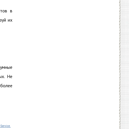
нтов в
зуй их
 умные
ых. Не
 более
Service.