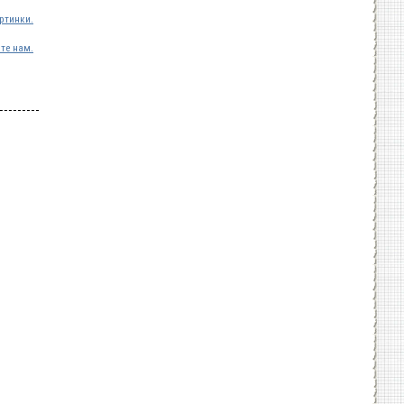
ртинки.
те нам.