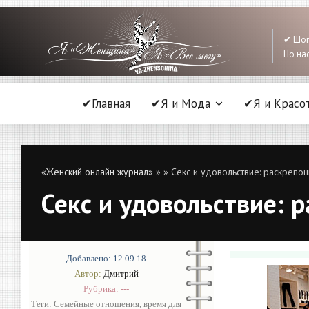
✔ Шоп
Но нас
✔Главная
✔Я и Мода
✔Я и Красо
«Женский онлайн журнал»
»
» Секс и удовольствие: раскрепо
Секс и удовольствие: 
Добавлено: 12.09.18
Автор:
Дмитрий
Рубрика: ---
Теги:
Семейные отношения
,
время для