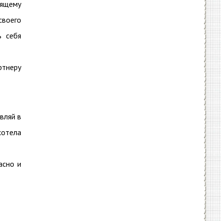
оящему
своего
ь себя
ртнеру
вляй в
хотела
асно и