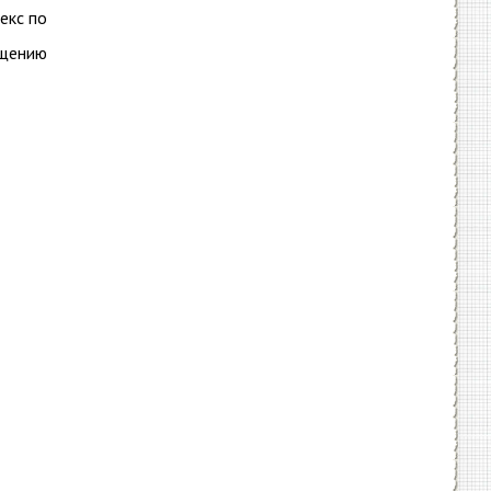
екс по
ощению