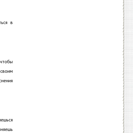
ться в
 чтобы
 своим
снения
яешься
зняешь