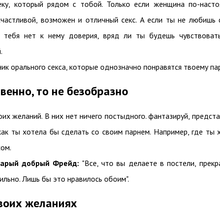
еку, который рядом с тобой. Только если женщина по-наст
частливой, возможен и отличный секс. А если ты не любишь 
у тебя нет к нему доверия, вряд ли ты будешь чувствоват
.
ик орального секса, которые однозначно понравятся твоему па
венно, то не безобразно
оих желаний. В них нет ничего постыдного. фантазируй, предста
как ты хотела бы сделать со своим парнем. Например, где ты 
сом.
тарый добрый Фрейд:
"Все, что вы делаете в постели, прекр
льно. Лишь бы это нравилось обоим".
своих желаниях