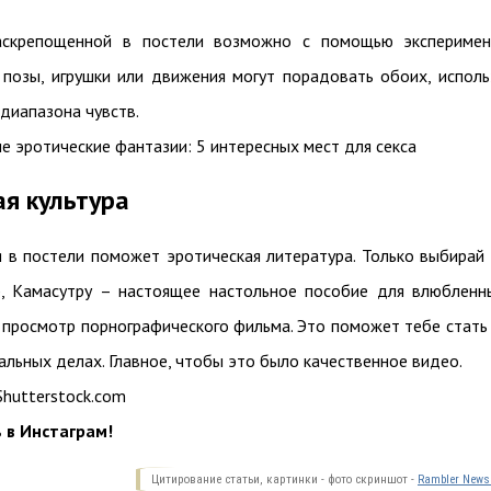
аскрепощенной в постели возможно с помощью экспериме
 позы, игрушки или движения могут порадовать обоих, исполь
диапазона чувств.
 эротические фантазии: 5 интересных мест для секса
ая культура
я в постели поможет эротическая литература. Только выбирай
р, Камасутру – настоящее настольное пособие для влюбленн
 просмотр порнографического фильма. Это поможет тебе стать
альных делах. Главное, чтобы это было качественное видео.
Shutterstock.com
 в Инстаграм!
Цитирование статьи, картинки - фото скриншот -
Rambler News 