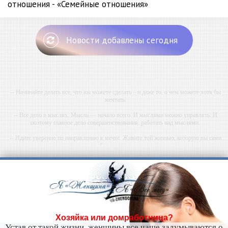
отношения - «Семейные отношения»
Новости добавлены сегодня
-- Начинайте делать все, что вы можете сделать – и даже то, о чем можете хотя бы
мечтать.
-- Все дело в мыслях. Мысль — начало всего. И мыслями можно управлять. И
поэтому главное дело совершенствования: работать над мыслями.
-- Идите уверенно по направлению к мечте. Живите той жизнью, которую вы сами
себе придумали.
-- Самое большое богатство — это ум. Самая большая нищета — глупость. Из всех
страхов самый пугающий — самолюбование.
-- Лучшее, что можно сделать с хорошим советом, это пропустить его мимо ушей. Он
никогда не бывает полезен никому, кроме того, кто его дал.
-- Люблю давать советы и очень не люблю, когда их дают мне.
Хозяйка или домработница?
Устав от такой жизни, женщины все чаще задумываются о