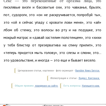
Секс — это перекошенные от оргазма лица, это
писклявые визги и басовитые охи, это чавканья, брызги,
пот, судороги, это «он не раскручивается, попробуй ты»,
это «ой я сейчас упаду с кровати лови меня», это «ай»
лбом об стенку, это волосы во рту и на подушке, это
мокрый матрас и «давай застелим полотенцем», это «хихи
у тебя блистер от презерватива на спину прилип», это
«теперь придется мыть голову», это слезы и слюни, это...
это удовольствие, и иногда — это еще и бывает весело.
Цитирование статьи, картинки - фото скриншот -
Rambler News Service.
Иллюстрация к статье -
Яндекс. Картинки.
Общие правила
поведения на сайте.
Есть вопросы.
Напишите нам.