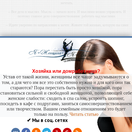
мечтать.
-- Все дело в мыслях. Мысль — начало всего. И мыслями можно управлять. И
поэтому главное дело совершенствования: работать над мыслями.
-- Идите уверенно по направлению к мечте. Живите той жизнью, которую вы сами
себе придумали.
-- Самое большое богатство — это ум. Самая большая нищета — глупость. Из всех
страхов самый пугающий — самолюбование.
-- Лучшее, что можно сделать с хорошим советом, это пропустить его мимо ушей. Он
никогда не бывает полезен никому, кроме того, кто его дал.
-- Люблю давать советы и очень не люблю, когда их дают мне.
Хозяйка или домработница?
Устав от такой жизни, женщины все чаще задумываются о
том, а для чего им все это собственно нужно и для кого они так
стараются? Пора перестать быть просто хозяйкой, пора
становиться сильной и свободной женщиной, позволяющей себе
женские слабости: сходить в спа салон, устроить шопинг,
посидеть в кафе с подругами, заняться самосовершенствованием
или творчеством. Вашим семейным отношениям это будет
только на пользу.
Читать статью
✔ Мы в соц. сетях