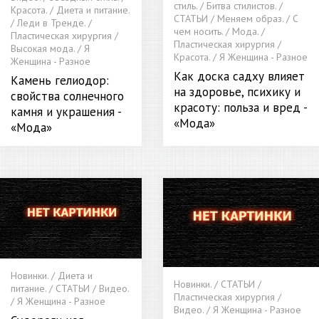
стиль. / Битва стилистов. /
Красота. / Диета и питание.
СТАТЬИ / Меняем образ. / С
/ Леди в Тренде. /
чем носить. / Мода. /
Пластическая хирургия /
Пластическая хирургия /
Высокая мода. / Я
Красота. / Я Женщина - Разное
Женщина - Разное
Как доска садху влияет
Камень гелиодор:
на здоровье, психику и
свойства солнечного
красоту: польза и вред -
камня и украшения -
«Мода»
«Мода»
Новинки. / Диета и
Новинки. / СТАТЬИ /
питание. / СТАТЬИ / Видео.
Пластическая хирургия /
/ Я Женщина - Разное
Видео. / Я Женщина - Разное