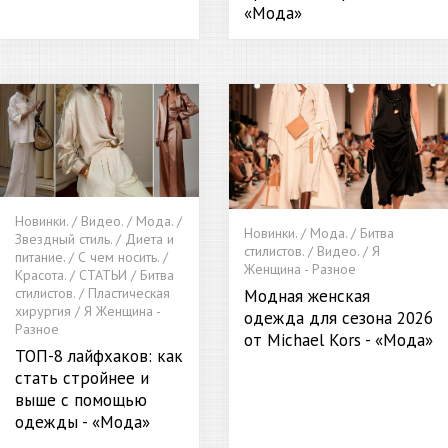
«Мода»
Новинки. / Видео. / Мода. /
Новинки. / Мода. / Битва
Звездный стиль. / Диета и
стилистов. / Видео. / Я
питание. / С чем носить. /
Женщина - Разное
Красота. / СТАТЬИ / Битва
стилистов. / Пластическая
Модная женская
хирургия / Я Женщина -
одежда для сезона 2026
Разное
от Michael Kors - «Мода»
ТОП-8 лайфхаков: как
стать стройнее и
выше с помощью
одежды - «Мода»