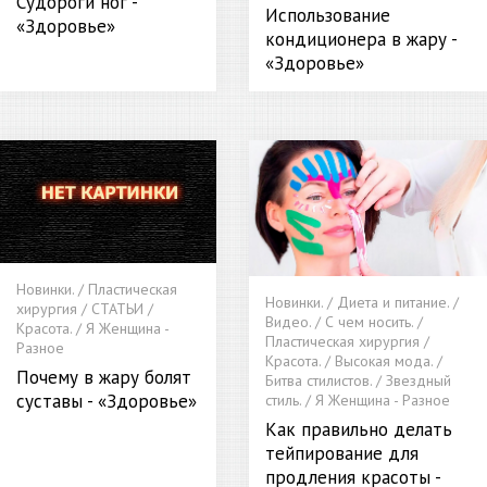
Судороги ног -
Использование
«Здоровье»
кондиционера в жару -
«Здоровье»
Новинки. / Пластическая
Новинки. / Диета и питание. /
хирургия / СТАТЬИ /
Видео. / С чем носить. /
Красота. / Я Женщина -
Пластическая хирургия /
Разное
Красота. / Высокая мода. /
Почему в жару болят
Битва стилистов. / Звездный
суставы - «Здоровье»
стиль. / Я Женщина - Разное
Как правильно делать
тейпирование для
продления красоты -