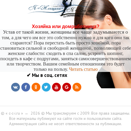
Хозяйка или домработница?
Устав от такой жизни, женщины все чаще задумываются о
том, а для чего им все это собственно нужно и для кого они так
стараются? Пора перестать быть просто хозяйкой, пора
становиться сильной и свободной женщиной, позволяющей себе
женские слабости: сходить в спа салон, устроить шопинг,
посидеть в кафе с подругами, заняться самосовершенствованием
или творчеством. Вашим семейным отношениям это будет
только на пользу.
Читать статью
✔ Мы в соц. сетях
© « c-c-i.ru »
→
2026
© Мы транслируем с 2009. Все права защищены.
Все материалы публикуют на сайте гости и пользоватили сайта.
Администрация сайта не несет ответственности за публикации.