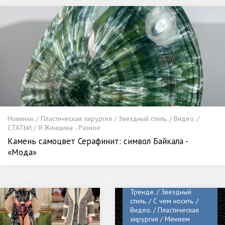
Новинки. / Пластическая хирургия / Звездный стиль. / Видео. /
СТАТЬИ / Я Женщина - Разное
Камень самоцвет Серафинит: символ Байкала -
«Мода»
Новинки. / Битва
стилистов. / Леди в
Тренде. / Звездный
стиль. / С чем носить. /
Видео. / Пластическая
хирургия / Меняем