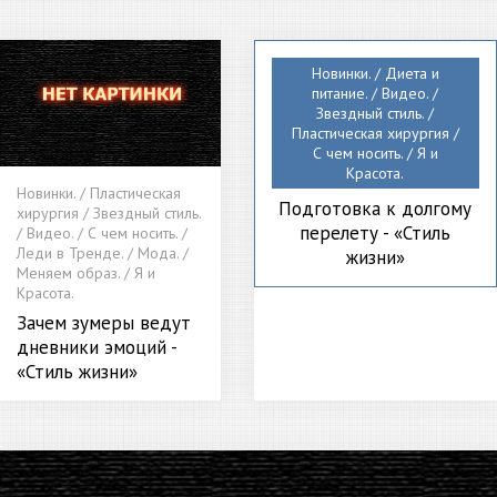
Новинки. / Диета и
питание. / Видео. /
Звездный стиль. /
Пластическая хирургия /
С чем носить. / Я и
Красота.
Новинки. / Пластическая
Подготовка к долгому
хирургия / Звездный стиль.
перелету - «Стиль
/ Видео. / С чем носить. /
Леди в Тренде. / Мода. /
жизни»
Меняем образ. / Я и
Красота.
Зачем зумеры ведут
дневники эмоций -
«Стиль жизни»