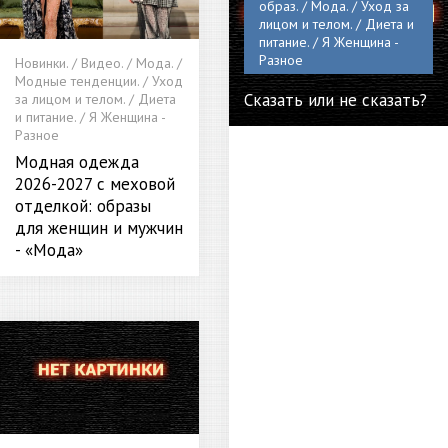
образ. / Мода. / Уход за
лицом и телом. / Диета и
питание. / Я Женщина -
Разное
Новинки. / Видео. / Мода. /
Модные тенденции. / Уход
Сказать или не сказать?
за лицом и телом. / Диета
и питание. / Я Женщина -
Разное
Модная одежда
2026-2027 с меховой
отделкой: образы
для женщин и мужчин
- «Мода»