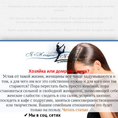
-- Начинайте делать все, что вы можете сделать – и даже то, о чем можете хотя бы
мечтать.
-- Все дело в мыслях. Мысль — начало всего. И мыслями можно управлять. И
поэтому главное дело совершенствования: работать над мыслями.
-- Идите уверенно по направлению к мечте. Живите той жизнью, которую вы сами
себе придумали.
-- Самое большое богатство — это ум. Самая большая нищета — глупость. Из всех
страхов самый пугающий — самолюбование.
-- Лучшее, что можно сделать с хорошим советом, это пропустить его мимо ушей. Он
никогда не бывает полезен никому, кроме того, кто его дал.
-- Люблю давать советы и очень не люблю, когда их дают мне.
Хозяйка или домработница?
Устав от такой жизни, женщины все чаще задумываются о
том, а для чего им все это собственно нужно и для кого они так
стараются? Пора перестать быть просто хозяйкой, пора
становиться сильной и свободной женщиной, позволяющей себе
женские слабости: сходить в спа салон, устроить шопинг,
посидеть в кафе с подругами, заняться самосовершенствованием
или творчеством. Вашим семейным отношениям это будет
только на пользу.
Читать статью
✔ Мы в соц. сетях