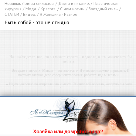
Новинки. / Битва стилистов. / Диета и питание. / Пластическая
хирургия / Мода. / Красота. / С чем носить. / Звездный стиль. /
СТАТЬИ / Видео. / Я Женщина - Разное
Быть собой - это не стыдно
-- Начинайте делать все, что вы можете сделать – и даже то, о чем можете хотя бы
мечтать.
-- Все дело в мыслях. Мысль — начало всего. И мыслями можно управлять. И
поэтому главное дело совершенствования: работать над мыслями.
-- Идите уверенно по направлению к мечте. Живите той жизнью, которую вы сами
себе придумали.
-- Самое большое богатство — это ум. Самая большая нищета — глупость. Из всех
страхов самый пугающий — самолюбование.
-- Лучшее, что можно сделать с хорошим советом, это пропустить его мимо ушей. Он
никогда не бывает полезен никому, кроме того, кто его дал.
-- Люблю давать советы и очень не люблю, когда их дают мне.
Хозяйка или домработница?