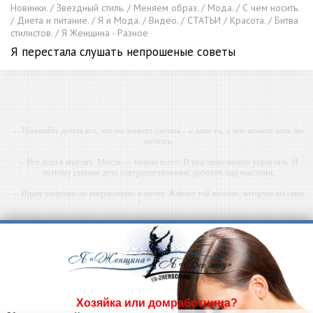
Новинки. / Звездный стиль. / Меняем образ. / Мода. / С чем носить.
/ Диета и питание. / Я и Мода. / Видео. / СТАТЬИ / Красота. / Битва
стилистов. / Я Женщина - Разное
Я перестала слушать непрошеные советы
-- Начинайте делать все, что вы можете сделать – и даже то, о чем можете хотя бы
мечтать.
-- Все дело в мыслях. Мысль — начало всего. И мыслями можно управлять. И
поэтому главное дело совершенствования: работать над мыслями.
-- Идите уверенно по направлению к мечте. Живите той жизнью, которую вы сами
себе придумали.
-- Самое большое богатство — это ум. Самая большая нищета — глупость. Из всех
страхов самый пугающий — самолюбование.
-- Лучшее, что можно сделать с хорошим советом, это пропустить его мимо ушей. Он
никогда не бывает полезен никому, кроме того, кто его дал.
-- Люблю давать советы и очень не люблю, когда их дают мне.
Хозяйка или домработница?