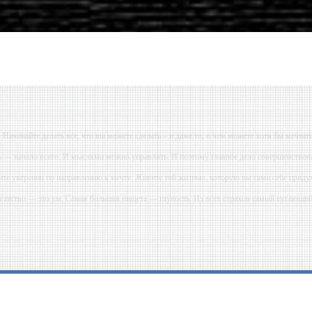
- Начинайте делать все, что вы можете сделать – и даже то, о чем можете хотя бы мечтать
ь — начало всего. И мыслями можно управлять. И поэтому главное дело совершенствова
ите уверенно по направлению к мечте. Живите той жизнью, которую вы сами себе приду
огатство — это ум. Самая большая нищета — глупость. Из всех страхов самый пугающ
ь с хорошим советом, это пропустить его мимо ушей. Он никогда не бывает полезен ником
-- Люблю давать советы и очень не люблю, когда их дают мне.