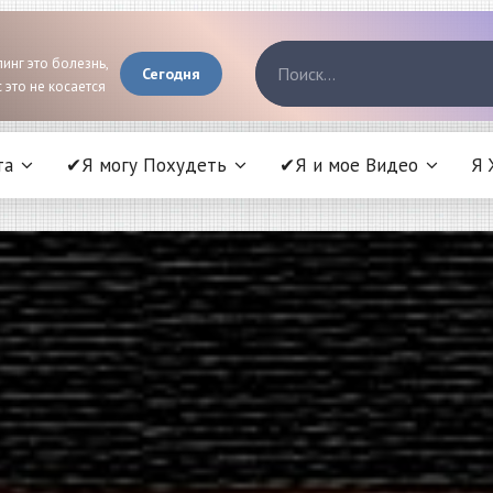
инг это болезнь,
Сегодня
 это не косается
та
✔Я могу Похудеть
✔Я и мое Видео
Я 