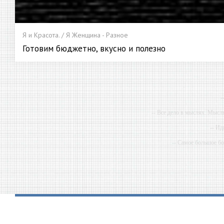
Я и Красота. / Я Женщина - Разное
Готовим бюджетно, вкусно и полезно
-
-- Все дело в мыслях. Мысл
-- Ид
-- Самое большое б
-- Лучшее, что можно сделат