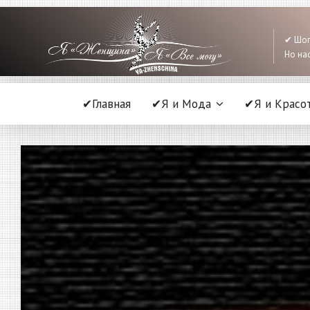
✔ Шоп
Но нас
✔Главная
✔Я и Мода
✔Я и Красо