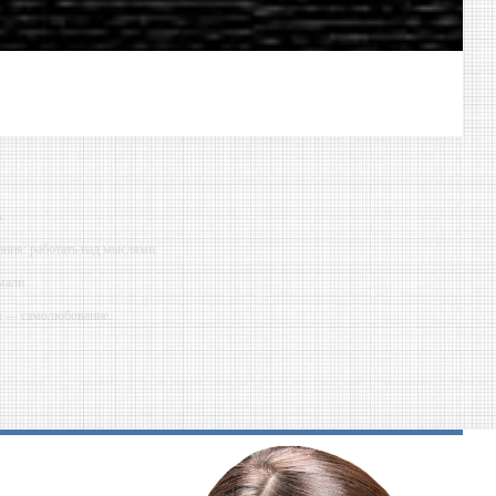
.
ния: работать над мыслями.
мали.
ий — самолюбование.
у, кроме того, кто его дал.