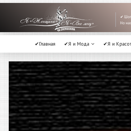
✔ Шоп
Но нас
✔Главная
✔Я и Мода
✔Я и Красо