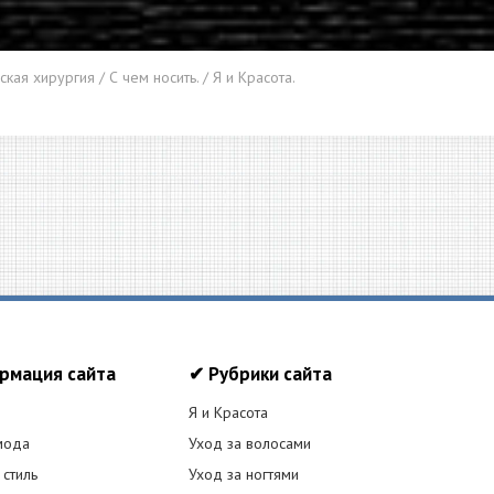
ская хирургия / С чем носить. / Я и Красота.
рмация сайта
✔ Рубрики сайта
Я и Красота
мода
Уход за волосами
 стиль
Уход за ногтями