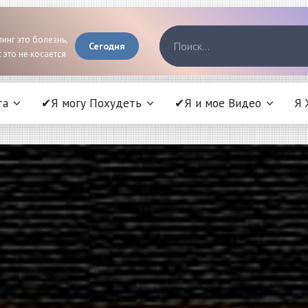
инг это болезнь,
Сегодня
 это не косается
та
✔Я могу Похудеть
✔Я и мое Видео
Я 