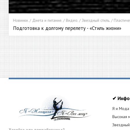
Новинки. / Диета и питание. / Видео. / Звездный стиль. / Пластиче
Подготовка к долгому перелету - «Стиль жизни»
✔ Инфо
Я и Мода
Высокая 
Звездный
Хозяйка или домработница?