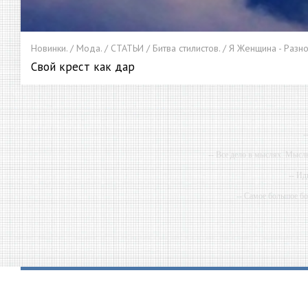
Новинки. / Мода. / СТАТЬИ / Битва стилистов. / Я Женщина - Разн
Свой крест как дар
-
-- Все дело в мыслях. Мысл
-- Ид
-- Самое большое б
-- Лучшее, что можно сделат