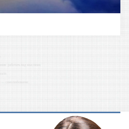
.
ния: работать над мыслями.
мали.
ий — самолюбование.
у, кроме того, кто его дал.