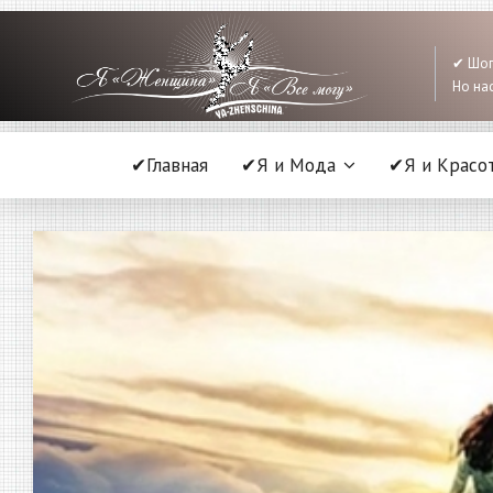
✔ Шоп
Но нас
✔Главная
✔Я и Мода
✔Я и Красо