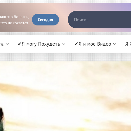
инг это болезнь,
Сегодня
 это не косается
та
✔Я могу Похудеть
✔Я и мое Видео
Я 