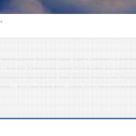
ое
- Начинайте делать все, что вы можете сделать – и даже то, о чем можете хотя бы мечтать
ь — начало всего. И мыслями можно управлять. И поэтому главное дело совершенствова
ите уверенно по направлению к мечте. Живите той жизнью, которую вы сами себе приду
огатство — это ум. Самая большая нищета — глупость. Из всех страхов самый пугающ
ь с хорошим советом, это пропустить его мимо ушей. Он никогда не бывает полезен ником
-- Люблю давать советы и очень не люблю, когда их дают мне.