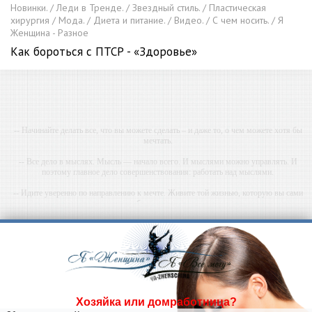
Новинки. / Леди в Тренде. / Звездный стиль. / Пластическая
хирургия / Мода. / Диета и питание. / Видео. / С чем носить. / Я
Женщина - Разное
Как бороться с ПТСР - «Здоровье»
-- Начинайте делать все, что вы можете сделать – и даже то, о чем можете хотя бы
мечтать.
-- Все дело в мыслях. Мысль — начало всего. И мыслями можно управлять. И
поэтому главное дело совершенствования: работать над мыслями.
-- Идите уверенно по направлению к мечте. Живите той жизнью, которую вы сами
себе придумали.
-- Самое большое богатство — это ум. Самая большая нищета — глупость. Из всех
страхов самый пугающий — самолюбование.
-- Лучшее, что можно сделать с хорошим советом, это пропустить его мимо ушей. Он
никогда не бывает полезен никому, кроме того, кто его дал.
-- Люблю давать советы и очень не люблю, когда их дают мне.
Хозяйка или домработница?