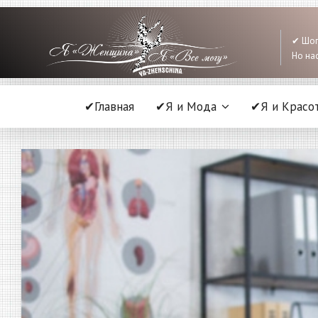
✔ Шоп
Но нас
✔Главная
✔Я и Мода
✔Я и Красо