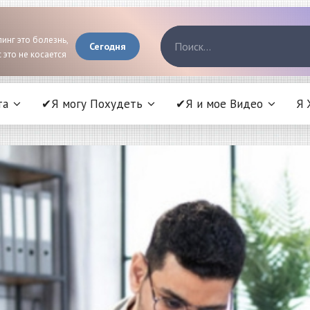
инг это болезнь,
Сегодня
 это не косается
та
✔Я могу Похудеть
✔Я и мое Видео
Я 