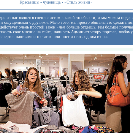
Красавицы - чудовища - «Стиль жизни»
ая из нас является специалистом в какой-то области, и мы можем подел
и ощущениями с другими. Мало того, мы просто обязаны это сделать по
 действует очень простой закон «чем больше отдаешь, тем больше получа
казать свое мнение на сайте, написать Администратору портала, любому
кспертов написавшего статью или пост и стать одним из нас.