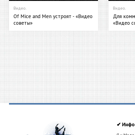
Видео.
Видео.
Of Mice and Men устроят - «Видео
Для комм
советы»
«Видео с
✔ Инфо
Я и Мода