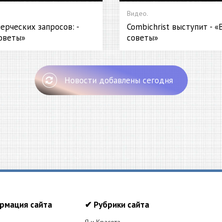
Видео.
ерческих запросов: -
Combichrist выступит - 
оветы»
советы»
Новости добавлены сегодня
рмация сайта
✔ Рубрики сайта
Я и Красота