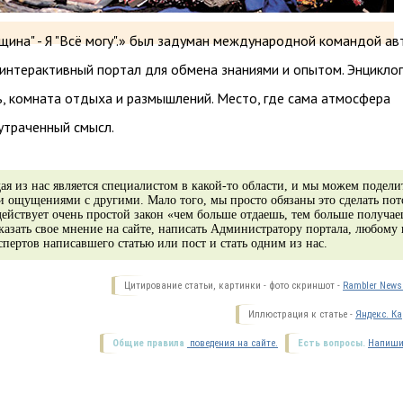
щина" - Я "Всё могу".» был задуман международной командой а
 интерактивный портал для обмена знаниями и опытом. Энцикло
ь, комната отдыха и размышлений. Место, где сама атмосфера
утраченный смысл.
я из нас является специалистом в какой-то области, и мы можем подели
 ощущениями с другими. Мало того, мы просто обязаны это сделать пот
действует очень простой закон «чем больше отдаешь, тем больше получае
азать свое мнение на сайте, написать Администратору портала, любому 
спертов написавшего статью или пост и стать одним из нас.
Цитирование статьи, картинки - фото скриншот -
Rambler News 
Иллюстрация к статье -
Яндекс. Ка
Общие правила
поведения на сайте.
Есть вопросы.
Напиши