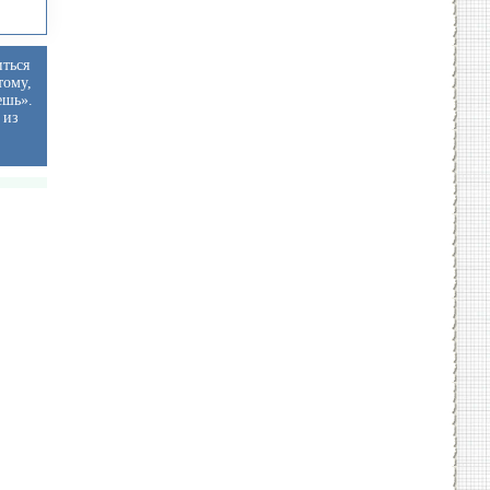
иться
тому,
ешь».
 из