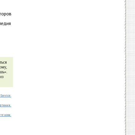
второв
педия
ться
ому,
шь».
из
Service.
ртинки.
те нам.