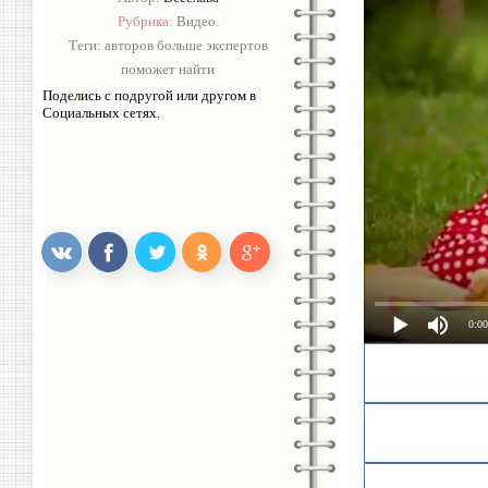
Рубрика:
Видео.
Теги:
авторов больше экспертов
поможет найти
Поделись с подругой или другом в
Социальных сетях.
0:00