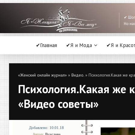
✔ Шоп
Но нас
✔Главная
✔Я и Мода
✔Я и Красо
«Женский онлайн журнал»
»
Видео.
» Психология.Какая же крас
Психология.Какая же кр
«Видео советы»
Добавлено: 10.01.18
Автор:
Всеслава