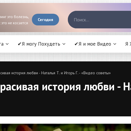
инг это болезнь,
Сегодня
 это не косается
та
✔Я могу Похудеть
✔Я и мое Видео
Я 
ивая история любви - Наталья Т. и Игорь Г. - «Видео советы»
асивая история любви - Нат