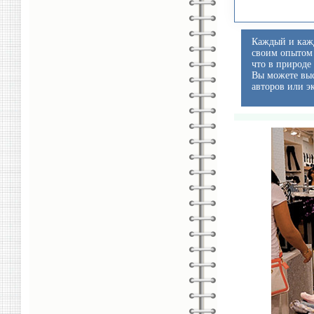
Каждый и кажд
своим опытом 
что в природе
Вы можете выс
авторов или э