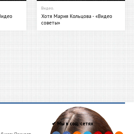
Видео.
«Видео
Хотя Мария Кольцова - «Видео
советы»
✔ Мы в соц. сетях
Я могу Похудеть