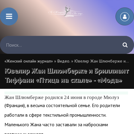
«Женский онлайн журнал»
»
Видео.
» Ювелир Жан Шлюмберже и Бриллиант Тиффани «Птица на скале» - «Мода»
Ювелир Жан Шлюмберже и Бриллиант
Тиффани «Птица на скале» - «Мода»
Жан Шлюмберже родился 24 июня в городе Мюлуз
(Франция), в весьма состоятельной семье. Его родители
работали в сфере текстильной промышленности.
Маленького Жана часто заставали за набросками