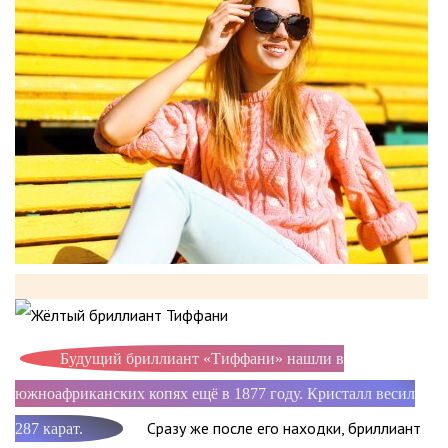
Будущий бриллиант «Тиффани» нашли в
южноафриканских копях ещё в 1877 году. Кристалл весил
Сразу же после его находки, бриллиант
287 карат.