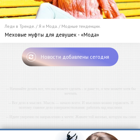
Леди в Тренде. / Я и Мода. / Модные тенденции.
Меховые муфты для девушек - «Мода»
Новости добавлены сегодня
-- Начинайте делать все, что вы можете сделать – и даже то, о чем можете хотя бы
мечтать.
-- Все дело в мыслях. Мысль — начало всего. И мыслями можно управлять. И
поэтому главное дело совершенствования: работать над мыслями.
-- Идите уверенно по направлению к мечте. Живите той жизнью, которую вы сами
себе придумали.
-- Самое большое богатство — это ум. Самая большая нищета — глупость. Из всех
страхов самый пугающий — самолюбование.