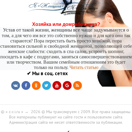
-- Лучшее, что можно сделать с хорошим советом, это пропустить его мимо ушей. Он
никогда не бывает полезен никому, кроме того, кто его дал.
-- Люблю давать советы и очень не люблю, когда их дают мне.
Хозяйка или домработница?
Устав от такой жизни, женщины все чаще задумываются о
том, а для чего им все это собственно нужно и для кого они так
стараются? Пора перестать быть просто хозяйкой, пора
становиться сильной и свободной женщиной, позволяющей себе
женские слабости: сходить в спа салон, устроить шопинг,
посидеть в кафе с подругами, заняться самосовершенствованием
или творчеством. Вашим семейным отношениям это будет
только на пользу.
Читать статью
✔ Мы в соц. сетях
© « c-c-i.ru »
→
2026
© Мы транслируем с 2009. Все права защищены.
Все материалы публикуют на сайте гости и пользоватили сайта.
Администрация сайта не несет ответственности за публикации.
✔