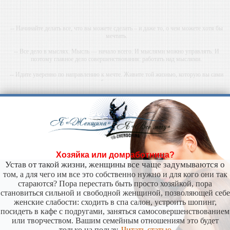
-- Начинайте делать все, что вы можете сделать – и даже то, о чем можете хотя бы
мечтать.
-- Все дело в мыслях. Мысль — начало всего. И мыслями можно управлять. И
поэтому главное дело совершенствования: работать над мыслями.
-- Идите уверенно по направлению к мечте. Живите той жизнью, которую вы сами
себе придумали.
-- Самое большое богатство — это ум. Самая большая нищета — глупость. Из всех
страхов самый пугающий — самолюбование.
-- Лучшее, что можно сделать с хорошим советом, это пропустить его мимо ушей. Он
никогда не бывает полезен никому, кроме того, кто его дал.
-- Люблю давать советы и очень не люблю, когда их дают мне.
Хозяйка или домработница?
Устав от такой жизни, женщины все чаще задумываются о
том, а для чего им все это собственно нужно и для кого они так
стараются? Пора перестать быть просто хозяйкой, пора
становиться сильной и свободной женщиной, позволяющей себе
женские слабости: сходить в спа салон, устроить шопинг,
посидеть в кафе с подругами, заняться самосовершенствованием
или творчеством. Вашим семейным отношениям это будет
только на пользу.
Читать статью