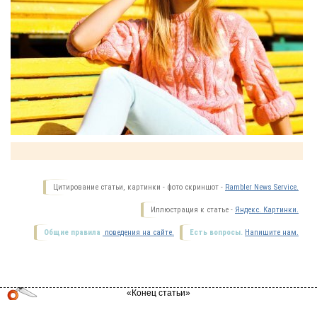
Цитирование статьи, картинки - фото скриншот -
Rambler News Service.
Иллюстрация к статье -
Яндекс. Картинки.
Общие правила
поведения на сайте.
Есть вопросы.
Напишите нам.