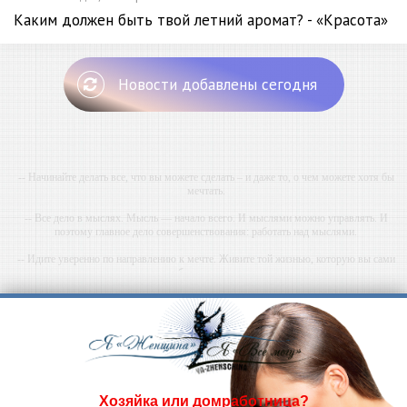
Каким должен быть твой летний аромат? - «Красота»
Новости добавлены сегодня
-- Начинайте делать все, что вы можете сделать – и даже то, о чем можете хотя бы
мечтать.
-- Все дело в мыслях. Мысль — начало всего. И мыслями можно управлять. И
поэтому главное дело совершенствования: работать над мыслями.
-- Идите уверенно по направлению к мечте. Живите той жизнью, которую вы сами
себе придумали.
-- Самое большое богатство — это ум. Самая большая нищета — глупость. Из всех
страхов самый пугающий — самолюбование.
-- Лучшее, что можно сделать с хорошим советом, это пропустить его мимо ушей. Он
никогда не бывает полезен никому, кроме того, кто его дал.
-- Люблю давать советы и очень не люблю, когда их дают мне.
Хозяйка или домработница?