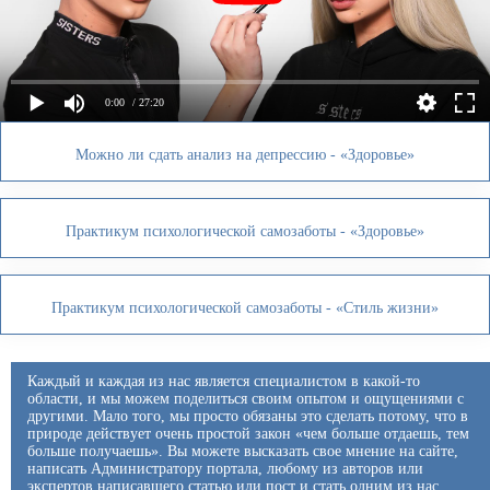
0:00
/ 27:20
Можно ли сдать анализ на депрессию - «Здоровье»
Практикум психологической самозаботы - «Здоровье»
Практикум психологической самозаботы - «Стиль жизни»
Каждый и каждая из нас является специалистом в какой-то
области, и мы можем поделиться своим опытом и ощущениями с
другими. Мало того, мы просто обязаны это сделать потому, что в
природе действует очень простой закон «чем больше отдаешь, тем
больше получаешь». Вы можете высказать свое мнение на сайте,
написать Администратору портала, любому из авторов или
экспертов написавшего статью или пост и стать одним из нас.