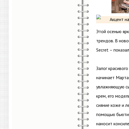
Этой осенью яр
трендов. В ново
Secret – показал
Залог красивого
начинает Марта.
увлажняющую сы
крем, его модел
сияние коже и л
помощью бьютию
наносит консиле