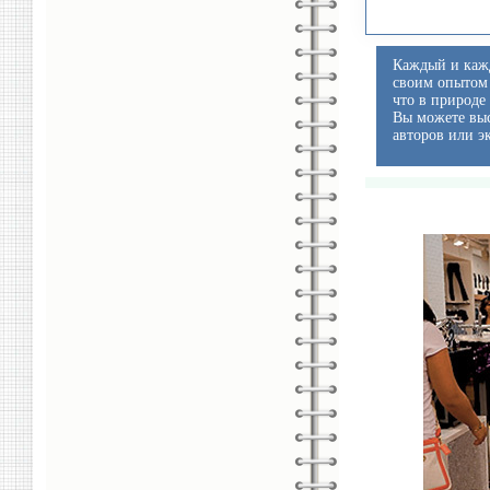
Каждый и кажд
своим опытом 
что в природе
Вы можете выс
авторов или э