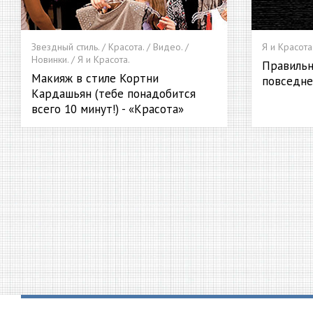
Звездный стиль. / Красота. / Видео. /
Я и Красота
Новинки. / Я и Красота.
Правильн
Макияж в стиле Кортни
повседне
Кардашьян (тебе понадобится
всего 10 минут!) - «Красота»