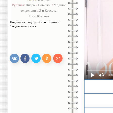
Рубрика:
Видео.
/
Новинки.
/
Модные
тенденции.
/
Я и Красота.
Теги:
Красота
Поделись с подругой или другом в
Социальных сетях.
0:00