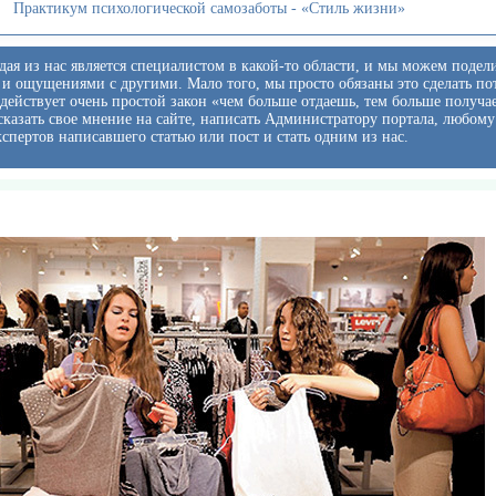
Практикум психологической самозаботы - «Стиль жизни»
ая из нас является специалистом в какой-то области, и мы можем подел
и ощущениями с другими. Мало того, мы просто обязаны это сделать по
 действует очень простой закон «чем больше отдаешь, тем больше получа
казать свое мнение на сайте, написать Администратору портала, любому
кспертов написавшего статью или пост и стать одним из нас.