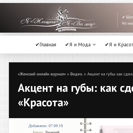
✔ Шоп
Но нас
✔Главная
✔Я и Мода
✔Я и Красо
«Женский онлайн журнал»
»
Видео.
» Акцент на губы: как сде
Акцент на губы: как с
«Красота»
Добавлено: 07.09.19
Автор:
Леонтий