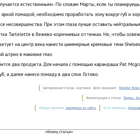
лучается естественным». По словам Марты, если ты планируешь
 яркой помадой, необходимо проработать зону вокруг губ и хо
се несовершенства. При этом глаза лучше оставить нейтральны
тка Tartelette в бежево-коричневых оттенках. Но, чтобы осве
ветует на центр века нанести шиммерные кремовые тени Sheisei
й штрих в макияже глаз.
бится два продукта. Для начала с помощью карандаша Pat Mcgr
уб, а далее нанеси помаду в два слоя. Готово.
Цитирование статьи, картинки - фото скриншот -
Rambler News 
Иллюстрация к статье -
Яндекс. Ка
Общие правила
поведения на сайте.
Есть вопросы.
Напиши