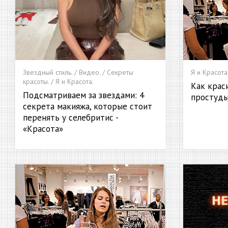
Звездный стиль. / Видео. / Секреты
Я и Красота
красоты. / Я и Красота.
Как крас
Подсматриваем за звездами: 4
простуды
секрета макияжа, которые стоит
перенять у селебритис -
«Красота»