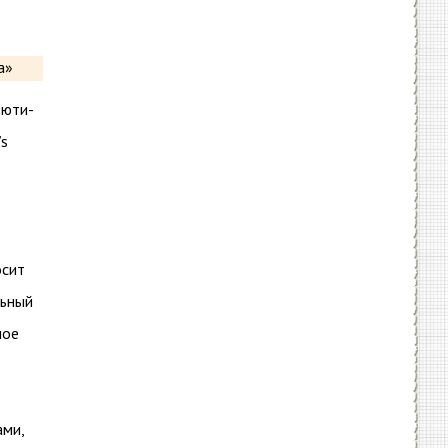
ьюти-
’s
осит
льный
ное
ами,