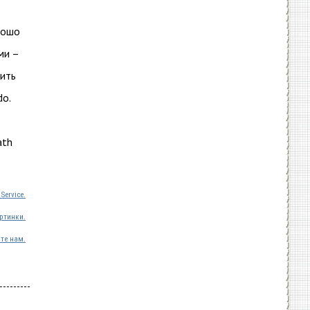
рошо
ми –
жить
do.
ath
Service.
ртинки.
те нам.