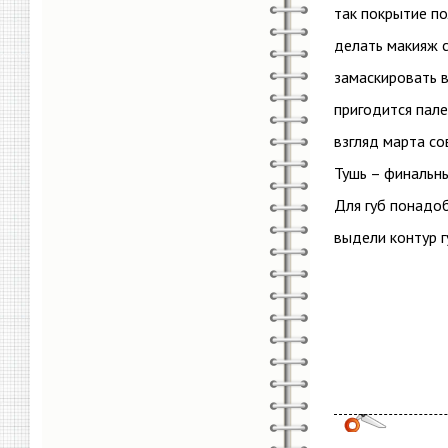
так покрытие по
делать макияж с
замаскировать в
пригодится пале
взгляд марта со
Тушь – финальны
Для губ понадо
выдели контур г