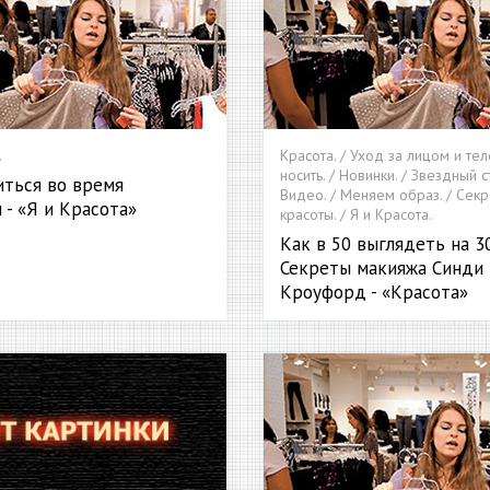
.
Красота. / Уход за лицом и тел
носить. / Новинки. / Звездный ст
иться во время
Видео. / Меняем образ. / Сек
 - «Я и Красота»
красоты. / Я и Красота.
Как в 50 выглядеть на 3
Секреты макияжа Синди
Кроуфорд - «Красота»