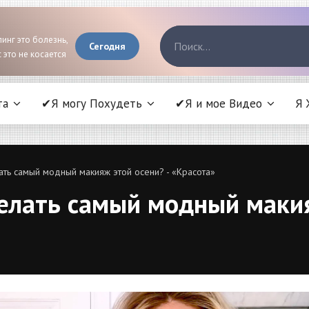
инг это болезнь,
Сегодня
 это не косается
та
✔Я могу Похудеть
✔Я и мое Видео
Я 
лать самый модный макияж этой осени? - «Красота»
делать самый модный макия