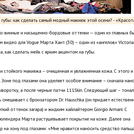
ко-винные и насыщенно-бордовые оттенки — один из главных б
м видео для Vogue Марта Хант (30) – один из «ангелов» Victoria
а, как сделать мейк с ярким акцентом на губы.
 и стойкого макияжа – очищенная и увлажненная кожа. С этого и
 Зоне под глазами она уделяет особое внимание – сначала нан
воротку, а после черные патчи 111Skin. Следующий шаг – тона
ь смешивает с бронзатором Dr. Hauschka (он придает естествен
егкий оттенок загара) и жидким хайлайтером Giorgio Armani. С
лендера Марта растушевывает покрытие на коже. Далее она
р на зону под глазами: «Мне нравится наносить средство пальц