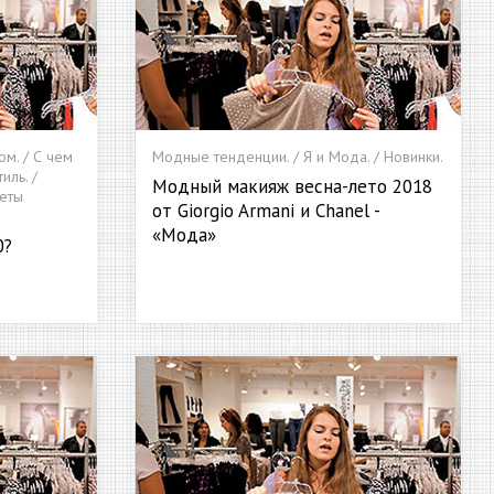
ом. / С чем
Модные тенденции. / Я и Мода. / Новинки.
иль. /
Модный макияж весна-лето 2018
реты
от Giorgio Armani и Chanel -
«Мода»
0?