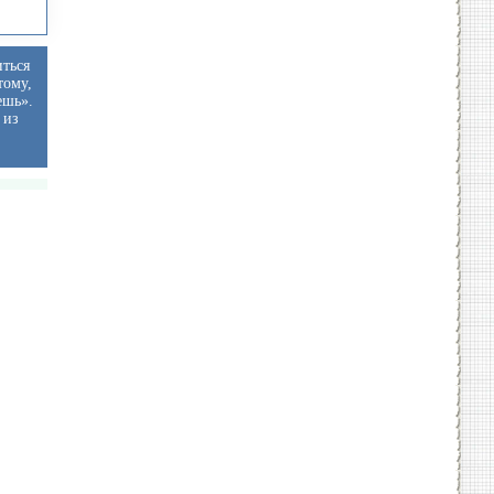
иться
тому,
ешь».
 из