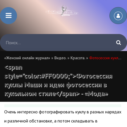
«Женский онлайн журнал»
»
Видео.
»
Красота.
»
Фотосессия куклы Маши и идеи фотосессии в кукольном стиле
<span
style="color:#FF0000;">Фотосессия
куклы Маши и идеи фотосессии в
кукольном стиле</span> - «Мода»
Очень интересно фотографировать куклу в разных нарядах
и различной обстановке, а потом складывать в