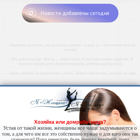
Новости добавлены сегодня
-- Начинайте делать все, что вы можете сделать – и даже то, о чем можете хотя бы
мечтать.
-- Все дело в мыслях. Мысль — начало всего. И мыслями можно управлять. И
поэтому главное дело совершенствования: работать над мыслями.
-- Идите уверенно по направлению к мечте. Живите той жизнью, которую вы сами
себе придумали.
-- Самое большое богатство — это ум. Самая большая нищета — глупость. Из всех
страхов самый пугающий — самолюбование.
-- Лучшее, что можно сделать с хорошим советом, это пропустить его мимо ушей. Он
никогда не бывает полезен никому, кроме того, кто его дал.
-- Люблю давать советы и очень не люблю, когда их дают мне.
Хозяйка или домработница?
Устав от такой жизни, женщины все чаще задумываются о
том, а для чего им все это собственно нужно и для кого они так
стараются? Пора перестать быть просто хозяйкой, пора