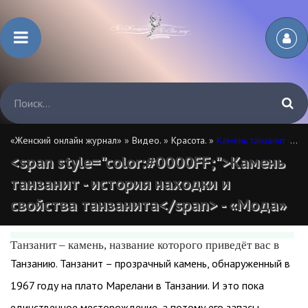
«Женский онлайн журнал»
»
Видео.
»
Красота.
»
Камень танзанит - история находки и свойства танзанита
<span style="color:#0000FF;">Камень
танзанит - история находки и
свойства танзанита</span> - «Мода»
Танзанит – камень, название которого приведёт вас в
Танзанию. Танзанит – прозрачный камень, обнаруженный в
1967 году на плато Марелани в Танзании. И это пока
единственное месторождение, а потому его запасы