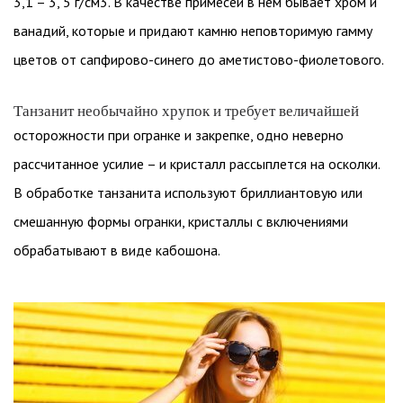
3,1 – 3, 5 г/см3. В качестве примесей в нём бывает хром и
ванадий, которые и придают камню неповторимую гамму
цветов от сапфирово-синего до аметистово-фиолетового.
Танзанит необычайно хрупок и требует величайшей
осторожности при огранке и закрепке, одно неверно
рассчитанное усилие – и кристалл рассыплется на осколки.
В обработке танзанита используют бриллиантовую или
смешанную формы огранки, кристаллы с включениями
обрабатывают в виде кабошона.