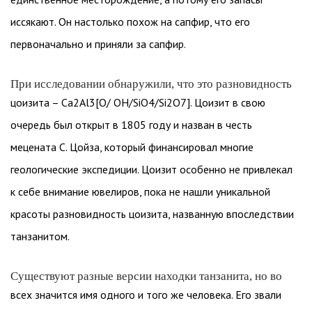
иссякают. Он настолько похож на сапфир, что его
первоначально и приняли за сапфир.
При исследовании обнаружили, что это разновидность
цоизита – Ca2Al3[O/ OH/SiO4/Si2O7]. Цоизит в свою
очередь был открыт в 1805 году и назван в честь
мецената С. Цойза, который финансировал многие
геологические экспедиции. Цоизит особенно не привлекал
к себе внимание ювелиров, пока не нашли уникальной
красоты разновидность цоизита, названную впоследствии
танзанитом.
Существуют разные версии находки танзанита, но во
всех значится имя одного и того же человека. Его звали