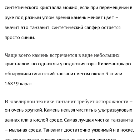
синтетического кристалла можно, если при перемещении в
руке под разным углом зрения камень меняет цвет –
значит это танзанит, синтетический сапфир остаётся
просто синим.
Чаще всего камень встречается в виде небольших
кристаллов, но однажды у подножия горы Килиманджаро
обнаружили гигантский танзанит весом около 3 кг или
16839 карат.
В ювелирной технике танзанит требует осторожности –
он очень хрупкий. Камень нельзя чистить в ультразвуковых
ваннах или в кислой среде. Самая лучшая чистка танзанита
– мыльная среда. Танзанит достаточно уязвимый и в носке,
как уже сказано, кислая среда не для него, поэтому