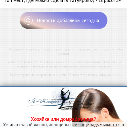
Топ мест, где можно сделать татуировку - «Красота»
Новости добавлены сегодня
-- Начинайте делать все, что вы можете сделать – и даже то, о чем можете хотя бы
мечтать.
-- Все дело в мыслях. Мысль — начало всего. И мыслями можно управлять. И
поэтому главное дело совершенствования: работать над мыслями.
-- Идите уверенно по направлению к мечте. Живите той жизнью, которую вы сами
себе придумали.
-- Самое большое богатство — это ум. Самая большая нищета — глупость. Из всех
страхов самый пугающий — самолюбование.
-- Лучшее, что можно сделать с хорошим советом, это пропустить его мимо ушей. Он
никогда не бывает полезен никому, кроме того, кто его дал.
-- Люблю давать советы и очень не люблю, когда их дают мне.
Хозяйка или домработница?
Устав от такой жизни, женщины все чаще задумываются о