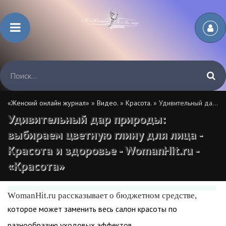
«Женский онлайн журнал»
»
Видео.
»
Красота.
» Удивительный дар природы: выбираем цветную глину для лица - Красота и здоровье - WomanHit.ru - «Красота»
Удивительный дар природы:
выбираем цветную глину для лица -
Красота и здоровье - WomanHit.ru -
«Красота»
WomanHit.ru рассказывает о бюджетном средстве,
которое может заменить весь салон красоты по
разнообразию уходовых эффектов