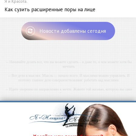
Я и Красота.
Как сузить расширенные поры на лице
Новости добавлены сегодня
-- Начинайте делать все, что вы можете сделать – и даже то, о чем можете хотя бы
мечтать.
-- Все дело в мыслях. Мысль — начало всего. И мыслями можно управлять. И
поэтому главное дело совершенствования: работать над мыслями.
-- Идите уверенно по направлению к мечте. Живите той жизнью, которую вы сами
себе придумали.
-- Самое большое богатство — это ум. Самая большая нищета — глупость. Из всех
страхов самый пугающий — самолюбование.
-- Лучшее, что можно сделать с хорошим советом, это пропустить его мимо ушей. Он
никогда не бывает полезен никому, кроме того, кто его дал.
-- Люблю давать советы и очень не люблю, когда их дают мне.