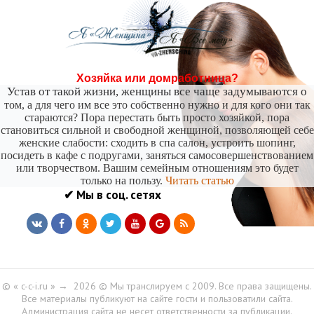
Хозяйка или домработница?
Устав от такой жизни, женщины все чаще задумываются о
том, а для чего им все это собственно нужно и для кого они так
стараются? Пора перестать быть просто хозяйкой, пора
становиться сильной и свободной женщиной, позволяющей себе
женские слабости: сходить в спа салон, устроить шопинг,
посидеть в кафе с подругами, заняться самосовершенствованием
или творчеством. Вашим семейным отношениям это будет
только на пользу.
Читать статью
✔ Мы в соц. сетях
© « c-c-i.ru »
→
2026
© Мы транслируем с 2009. Все права защищены.
Все материалы публикуют на сайте гости и пользоватили сайта.
Администрация сайта не несет ответственности за публикации.