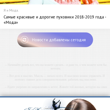
Я и Мода.
Самые красивые и дорогие пуховики 2018-2019 года -
«Мода»
Новости добавлены сегодня
-- Начинайте делать все, что вы можете сделать – и даже то, о чем можете хотя бы
мечтать.
-- Все дело в мыслях. Мысль — начало всего. И мыслями можно управлять. И
поэтому главное дело совершенствования: работать над мыслями.
-- Идите уверенно по направлению к мечте. Живите той жизнью, которую вы сами
себе придумали.
-- Самое большое богатство — это ум. Самая большая нищета — глупость. Из всех
страхов самый пугающий — самолюбование.
-- Лучшее, что можно сделать с хорошим советом, это пропустить его мимо ушей. Он