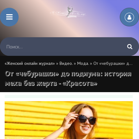
«Женский онлайн журнал»
»
Видео.
»
Мода.
» От «чебурашки» до подиума: история меха без жертв - «Красота»
От «чебурашки» до подиума: история
меха без жертв - «Красота»