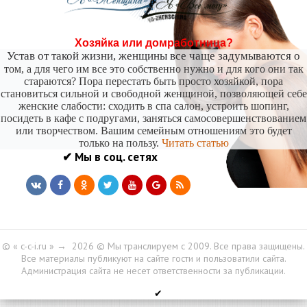
никогда не бывает полезен никому, кроме того, кто его дал.
-- Люблю давать советы и очень не люблю, когда их дают мне.
Хозяйка или домработница?
Устав от такой жизни, женщины все чаще задумываются о
том, а для чего им все это собственно нужно и для кого они так
стараются? Пора перестать быть просто хозяйкой, пора
становиться сильной и свободной женщиной, позволяющей себе
женские слабости: сходить в спа салон, устроить шопинг,
посидеть в кафе с подругами, заняться самосовершенствованием
или творчеством. Вашим семейным отношениям это будет
только на пользу.
Читать статью
✔ Мы в соц. сетях
© « c-c-i.ru »
→
2026
© Мы транслируем с 2009. Все права защищены.
Все материалы публикуют на сайте гости и пользоватили сайта.
Администрация сайта не несет ответственности за публикации.
✔