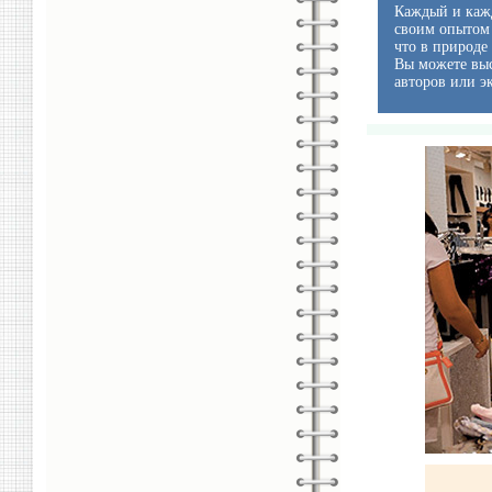
Каждый и кажд
своим опытом 
что в природе
Вы можете выс
авторов или э