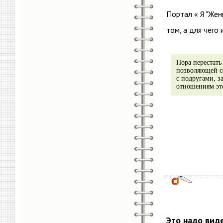
Портал « Я "Же
том, а для чего
Пора перестать
позволяющей се
с подругами, 
отношениям это
Это надо вид