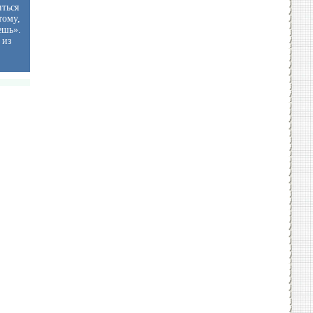
иться
тому,
ешь».
 из