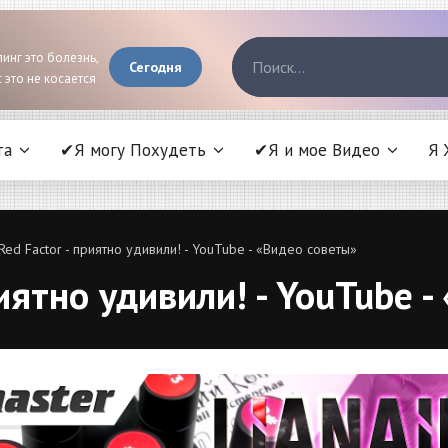
инг это болезнь,
Сегодня
 это не косается
та
✔Я могу Похудеть
✔Я и мое Видео
Я 
Red Factor - приятно удивили! - YouTube - «Видео советы»
риятно удивили! - YouTube 