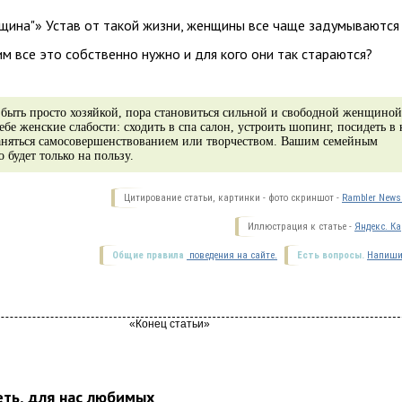
нщина"» Устав от такой жизни, женщины все чаще задумываются
 им все это собственно нужно и для кого они так стараются?
 быть просто хозяйкой, пора становиться сильной и свободной женщиной
бе женские слабости: сходить в спа салон, устроить шопинг, посидеть в 
заняться самосовершенствованием или творчеством. Вашим семейным
 будет только на пользу.
Цитирование статьи, картинки - фото скриншот -
Rambler News 
Иллюстрация к статье -
Яндекс. Ка
Общие правила
поведения на сайте.
Есть вопросы.
Напиши
еть, для нас любимых