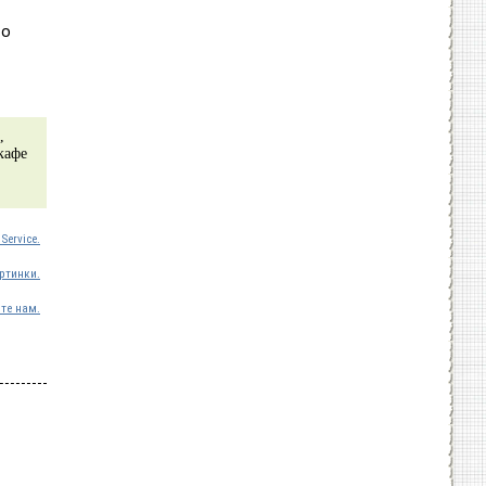
 о
,
кафе
Service.
ртинки.
те нам.