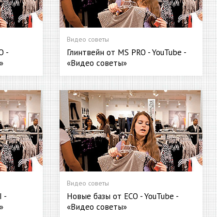
Видео советы
O -
Глинтвейн от MS PRO - YouTube -
»
«Видео советы»
Видео советы
 -
Новые базы от ECO - YouTube -
»
«Видео советы»