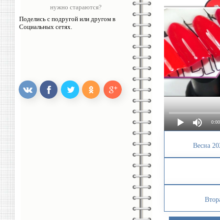
нужно стараются?
Поделись с подругой или другом в
Социальных сетях.
0:00
Весна 20
Втор