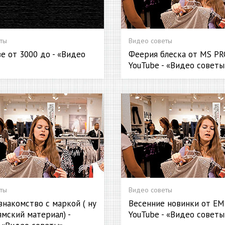
ты
Видео советы
е от 3000 до - «Видео
Феерия блеска от MS PR
YouTube - «Видео советы
ты
Видео советы
знакомство с маркой ( ну
Весенние новинки от EMI
ямский материал) -
YouTube - «Видео советы