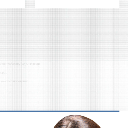
.
ния: работать над мыслями.
мали.
ий — самолюбование.
у, кроме того, кто его дал.