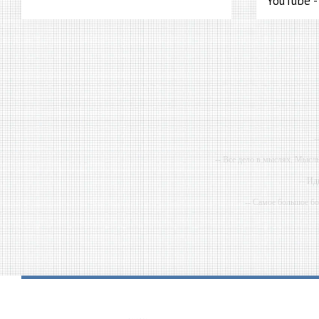
YouTube 
-
-- Все дело в мыслях. Мысл
-- Ид
-- Самое большое б
-- Лучшее, что можно сделат