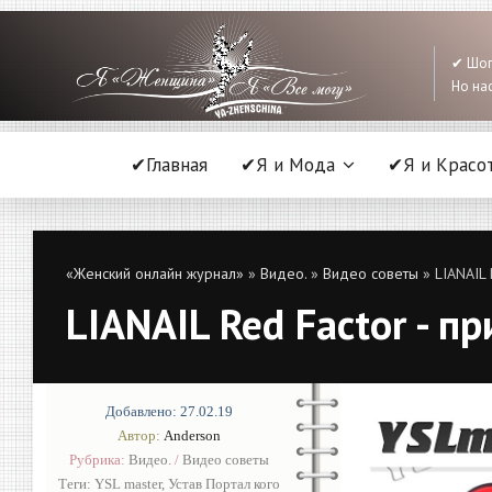
✔ Шоп
Но нас
✔Главная
✔Я и Мода
✔Я и Красо
«Женский онлайн журнал»
»
Видео.
»
Видео советы
» LIANAIL 
LIANAIL Red Factor - п
Добавлено: 27.02.19
Автор:
Anderson
Рубрика:
Видео.
/
Видео советы
Теги:
YSL master
,
Устав Портал кого