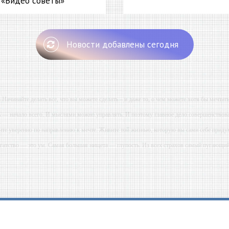
- «Видео советы»
Новости добавлены сегодня
- Начинайте делать все, что вы можете сделать – и даже то, о чем можете хотя бы мечтать
ь — начало всего. И мыслями можно управлять. И поэтому главное дело совершенствова
ите уверенно по направлению к мечте. Живите той жизнью, которую вы сами себе приду
огатство — это ум. Самая большая нищета — глупость. Из всех страхов самый пугающ
ь с хорошим советом, это пропустить его мимо ушей. Он никогда не бывает полезен ником
-- Люблю давать советы и очень не люблю, когда их дают мне.