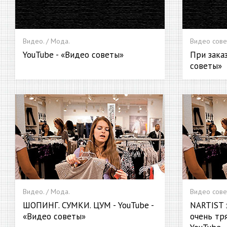
Видео. / Мода.
Видео сове
YouTube - «Видео советы»
При заказ
советы»
Видео. / Мода.
Видео сове
ШОПИНГ. СУМКИ. ЦУМ - YouTube -
NARTIST 
«Видео советы»
очень тр