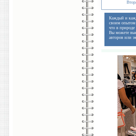
Втор
Каждый и кажд
своим опытом 
что в природе
Вы можете выс
авторов или э