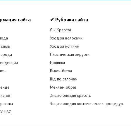
рмация сайта
✔ Рубрики сайта
Я и Красота
мода
Уход за волосами
 стиль
Уход за ногтями
народа
Пластическая хирургия
енденции
Новинки
ить
Бьюти-битва
Гид по салонам
ренде
Меняем образ
листов
Энциклопедия красоты
красоты
Энциклопедия косметических процедур
У НАС