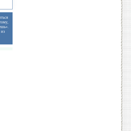
иться
тому,
ешь».
 из