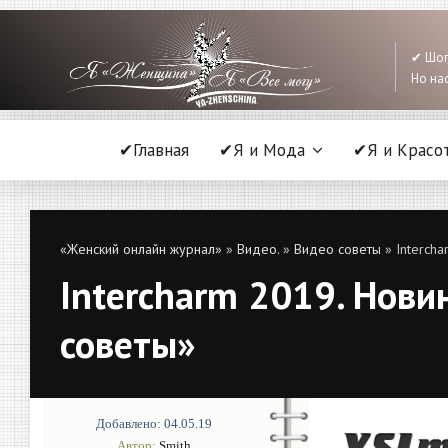
✔ Шоп
Но нас
✔Главная
✔Я и Мода
✔Я и Красо
«Женский онлайн журнал»
»
Видео.
»
Видео советы
» Intercha
Intercharm 2019. Новин
советы»
Добавлено: 04.05.19
Автор:
Smith