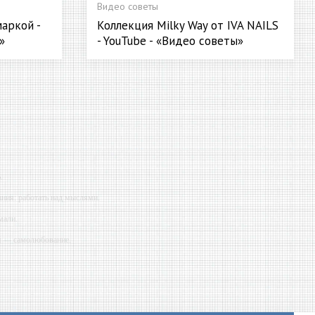
Видео советы
маркой -
Коллекция Milky Way от IVA NAILS
»
- YouTube - «Видео советы»
.
ния: работать над мыслями.
мали.
ий — самолюбование.
у, кроме того, кто его дал.