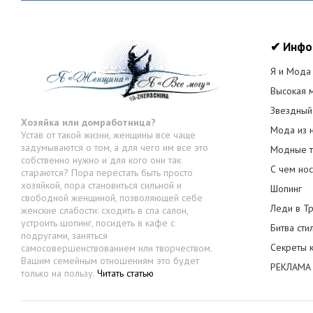
✔ Инфо
Я и Мода
Высокая 
Звездный
Хозяйка или домработница?
Мода из 
Устав от такой жизни, женщины все чаще
задумываются о том, а для чего им все это
Модные т
собственно нужно и для кого они так
С чем нос
стараются? Пора перестать быть просто
хозяйкой, пора становиться сильной и
Шопинг
свободной женщиной, позволяющей себе
Леди в Т
женские слабости: сходить в спа салон,
устроить шопинг, посидеть в кафе с
Битва сти
подругами, заняться
Секреты 
самосовершенствованием или творчеством.
Вашим семейным отношениям это будет
РЕКЛАМА 
только на пользу.
Читать статью