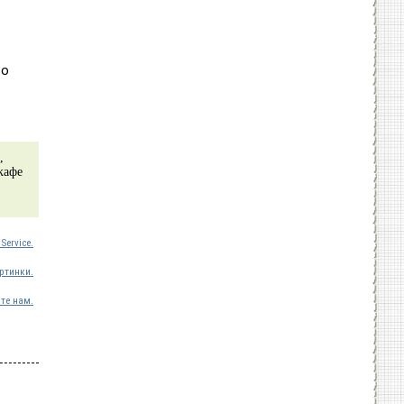
 о
,
кафе
Service.
ртинки.
те нам.