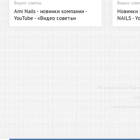
Видео советы
Видео сове
Ami Nails - новинки компании -
Новинки M
YouTube - «Видео советы»
NAILS - Y
-
-- Все дело в мыслях. Мысл
-- Ид
-- Самое большое б
-- Лучшее, что можно сделат