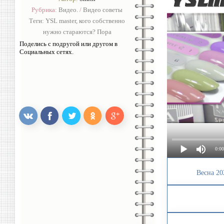
Рубрика:
Видео.
/
Видео советы
Теги:
YSL master
,
кого собственно
нужно стараются? Пора
Поделись с подругой или другом в
Социальных сетях.
0:00
Весна 20