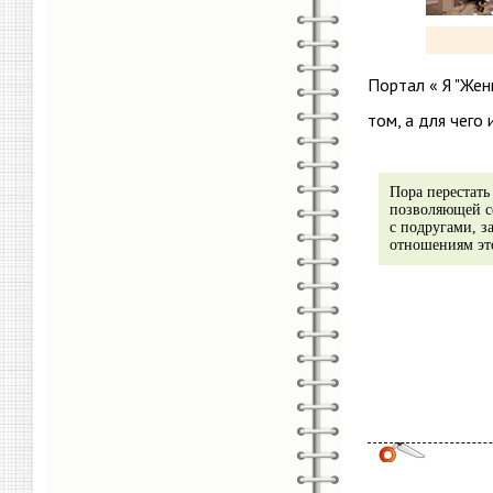
Портал « Я "Же
том, а для чего
Пора перестать
позволяющей се
с подругами, 
отношениям это