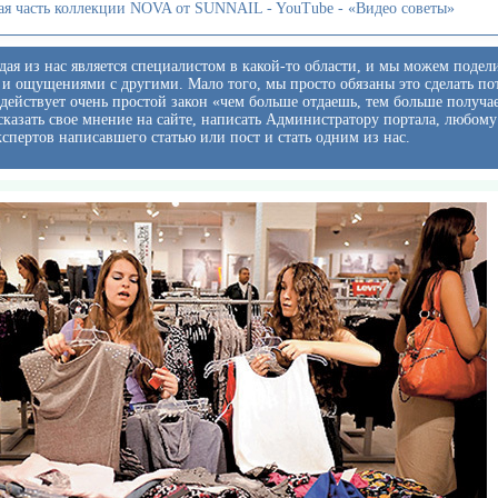
ая часть коллекции NOVA от SUNNAIL - YouTube - «Видео советы»
ая из нас является специалистом в какой-то области, и мы можем подел
и ощущениями с другими. Мало того, мы просто обязаны это сделать по
 действует очень простой закон «чем больше отдаешь, тем больше получа
казать свое мнение на сайте, написать Администратору портала, любому
кспертов написавшего статью или пост и стать одним из нас.