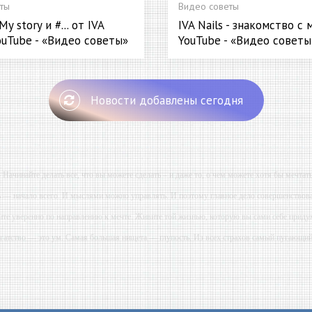
ты
Видео советы
y story и #... от IVA
IVA Nails - знакомство с 
ouTube - «Видео советы»
YouTube - «Видео советы
Новости добавлены сегодня
- Начинайте делать все, что вы можете сделать – и даже то, о чем можете хотя бы мечтать
ь — начало всего. И мыслями можно управлять. И поэтому главное дело совершенствова
ите уверенно по направлению к мечте. Живите той жизнью, которую вы сами себе приду
огатство — это ум. Самая большая нищета — глупость. Из всех страхов самый пугающ
ь с хорошим советом, это пропустить его мимо ушей. Он никогда не бывает полезен ником
-- Люблю давать советы и очень не люблю, когда их дают мне.