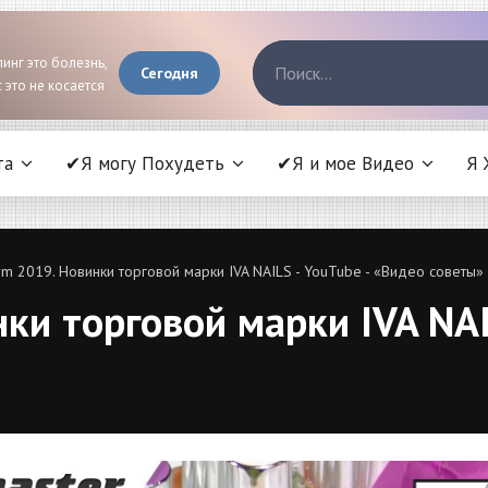
инг это болезнь,
Сегодня
 это не косается
та
✔Я могу Похудеть
✔Я и мое Видео
Я 
rm 2019. Новинки торговой марки IVA NAILS - YouTube - «Видео советы»
ки торговой марки IVA NAI