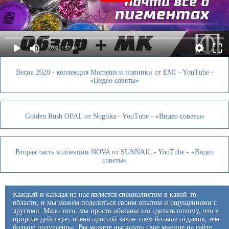
0:00
/ 57:40
Весна 2020 - коллекция Moments и новинки от EMI - YouTube -
«Видео советы»
Golden Rush OPAL от Nogtika - YouTube - «Видео советы»
Вторая часть коллекции NOVA от SUNNAIL - YouTube - «Видео
советы»
Каждый и каждая из нас является специалистом в какой-то
области, и мы можем поделиться своим опытом и ощущениями с
другими. Мало того, мы просто обязаны это сделать потому, что в
природе действует очень простой закон «чем больше отдаешь, тем
больше получаешь». Вы можете высказать свое мнение на сайте,