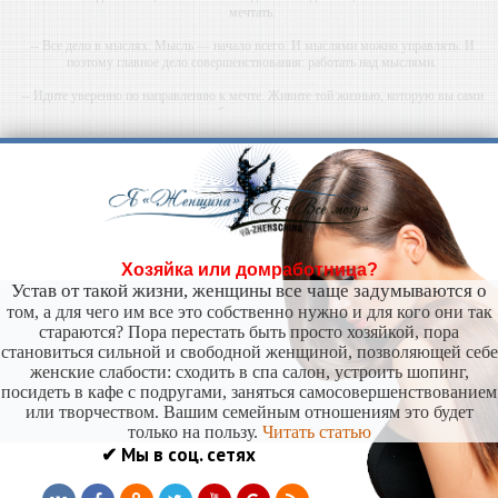
мечтать.
-- Все дело в мыслях. Мысль — начало всего. И мыслями можно управлять. И
поэтому главное дело совершенствования: работать над мыслями.
-- Идите уверенно по направлению к мечте. Живите той жизнью, которую вы сами
себе придумали.
-- Самое большое богатство — это ум. Самая большая нищета — глупость. Из всех
страхов самый пугающий — самолюбование.
-- Лучшее, что можно сделать с хорошим советом, это пропустить его мимо ушей. Он
никогда не бывает полезен никому, кроме того, кто его дал.
-- Люблю давать советы и очень не люблю, когда их дают мне.
Хозяйка или домработница?
Устав от такой жизни, женщины все чаще задумываются о
том, а для чего им все это собственно нужно и для кого они так
стараются? Пора перестать быть просто хозяйкой, пора
становиться сильной и свободной женщиной, позволяющей себе
женские слабости: сходить в спа салон, устроить шопинг,
посидеть в кафе с подругами, заняться самосовершенствованием
или творчеством. Вашим семейным отношениям это будет
только на пользу.
Читать статью
✔ Мы в соц. сетях