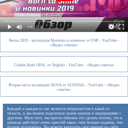
0:00
/ 25:33
Весна 2020 - коллекция Moments и новинки от EMI - YouTube -
«Видео советы»
Golden Rush OPAL от Nogtika - YouTube - «Видео советы»
Вторая часть коллекции NOVA от SUNNAIL - YouTube - «Видео
советы»
Каждый и каждая из нас является специалистом в какой-то
области, и мы можем поделиться своим опытом и ощущениями с
другими. Мало того, мы просто обязаны это сделать потому, что в
природе действует очень простой закон «чем больше отдаешь, тем
больше получаешь». Вы можете высказать свое мнение на сайте,