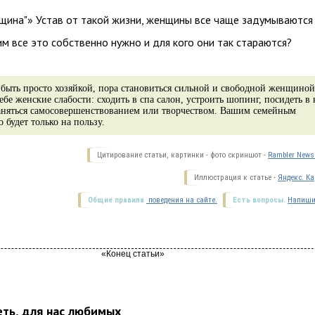
нщина"» Устав от такой жизни, женщины все чаще задумываются
 им все это собственно нужно и для кого они так стараются?
 быть просто хозяйкой, пора становиться сильной и свободной женщиной
бе женские слабости: сходить в спа салон, устроить шопинг, посидеть в 
заняться самосовершенствованием или творчеством. Вашим семейным
 будет только на пользу.
Цитирование статьи, картинки - фото скриншот -
Rambler News 
Иллюстрация к статье -
Яндекс. Ка
Общие правила
поведения на сайте.
Есть вопросы.
Напиши
еть, для нас любимых