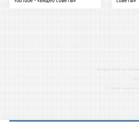
YouTube - «Видео советы»
советы»
-
-- Все дело в мыслях. Мысл
-- Ид
-- Самое большое б
-- Лучшее, что можно сделат