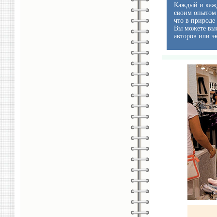
Каждый и кажд
своим опытом 
что в природе
Вы можете выс
авторов или э