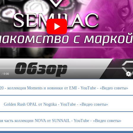
/ 0:00
20 - коллекция Moments и новинки от EMI - YouTube - «Видео советы»
Golden Rush OPAL от Nogtika - YouTube - «Видео советы»
ая часть коллекции NOVA от SUNNAIL - YouTube - «Видео советы»