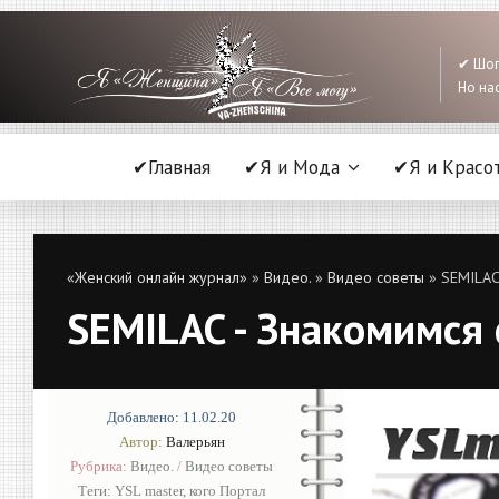
✔ Шоп
Но нас
✔Главная
✔Я и Мода
✔Я и Красо
«Женский онлайн журнал»
»
Видео.
»
Видео советы
» SEMILAC 
SEMILAC - Знакомимся 
Добавлено: 11.02.20
Автор:
Валерьян
Рубрика:
Видео.
/
Видео советы
Теги:
YSL master
,
кого Портал