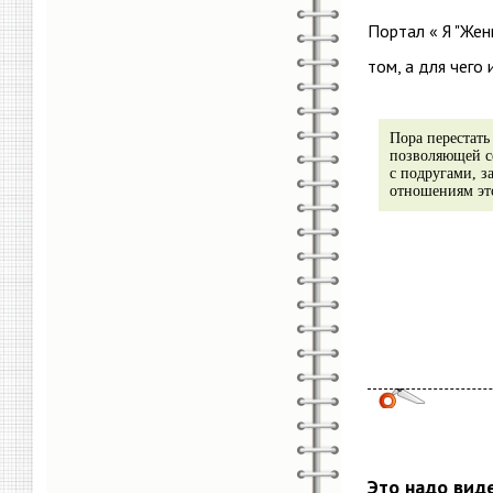
Портал « Я "Же
том, а для чего
Пора перестать
позволяющей се
с подругами, 
отношениям это
Это надо вид