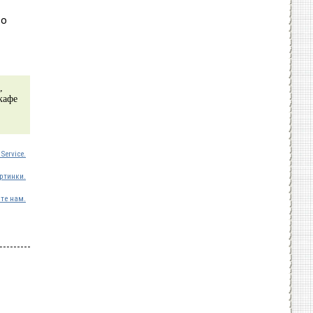
 о
,
кафе
Service.
ртинки.
те нам.