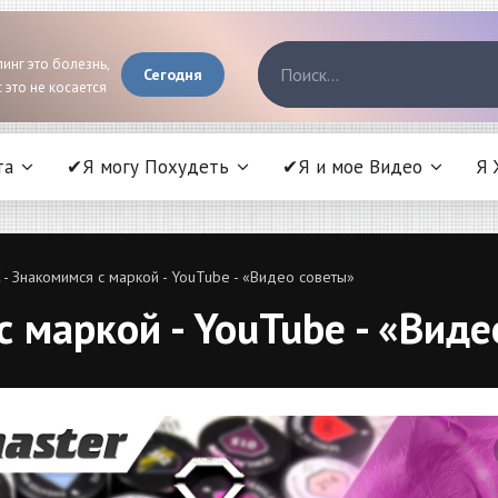
инг это болезнь,
Сегодня
 это не косается
та
✔Я могу Похудеть
✔Я и мое Видео
Я 
- Знакомимся с маркой - YouTube - «Видео советы»
с маркой - YouTube - «Виде