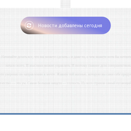
Новости добавлены сегодня
- Начинайте делать все, что вы можете сделать – и даже то, о чем можете хотя бы мечтать
ь — начало всего. И мыслями можно управлять. И поэтому главное дело совершенствова
ите уверенно по направлению к мечте. Живите той жизнью, которую вы сами себе приду
огатство — это ум. Самая большая нищета — глупость. Из всех страхов самый пугающ
ь с хорошим советом, это пропустить его мимо ушей. Он никогда не бывает полезен ником
-- Люблю давать советы и очень не люблю, когда их дают мне.