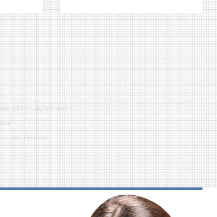
.
ния: работать над мыслями.
мали.
ий — самолюбование.
у, кроме того, кто его дал.