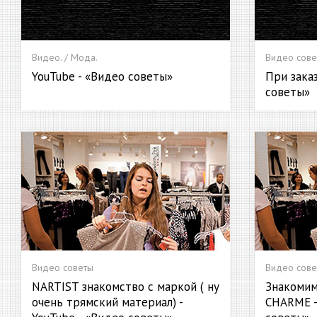
Видео. / Мода.
Видео сове
YouTube - «Видео советы»
При заказ
советы»
Видео советы
Видео сове
NARTIST знакомство с маркой ( ну
Знакомим
очень трямский материал) -
CHARME -