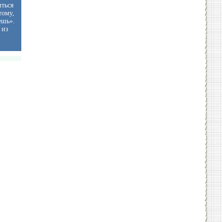
иться
тому,
ешь».
 из