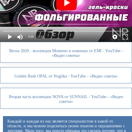
0:00
/ 16:01
Весна 2020 - коллекция Moments и новинки от EMI - YouTube -
«Видео советы»
Golden Rush OPAL от Nogtika - YouTube - «Видео советы»
Вторая часть коллекции NOVA от SUNNAIL - YouTube - «Видео
советы»
Каждый и каждая из нас является специалистом в какой-то
области, и мы можем поделиться своим опытом и ощущениями с
другими. Мало того, мы просто обязаны это сделать потому, что в