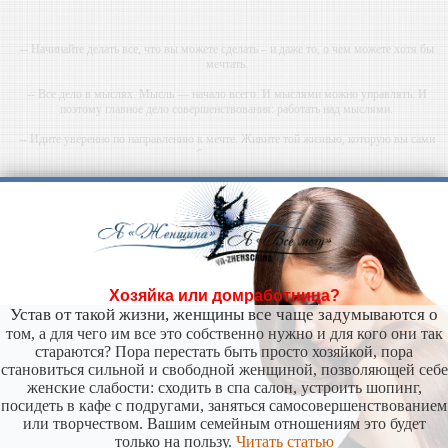
-- Начинайте делать все, что вы можете сделать – и даже то, о чем можете хотя бы
мечтать.
-- Все дело в мыслях. Мысль — начало всего. И мыслями можно управлять. И
поэтому главное дело совершенствования: работать над мыслями.
-- Идите уверенно по направлению к мечте. Живите той жизнью, которую вы сами
себе придумали.
-- Самое большое богатство — это ум. Самая большая нищета — глупость. Из всех
страхов самый пугающий — самолюбование.
-- Лучшее, что можно сделать с хорошим советом, это пропустить его мимо ушей. Он
никогда не бывает полезен никому, кроме того, кто его дал.
-- Люблю давать советы и очень не люблю, когда их дают мне.
Хозяйка или домработница?
Устав от такой жизни, женщины все чаще задумываются о
том, а для чего им все это собственно нужно и для кого они так
стараются? Пора перестать быть просто хозяйкой, пора
становиться сильной и свободной женщиной, позволяющей себе
женские слабости: сходить в спа салон, устроить шопинг,
посидеть в кафе с подругами, заняться самосовершенствованием
или творчеством. Вашим семейным отношениям это будет
только на пользу.
Читать статью