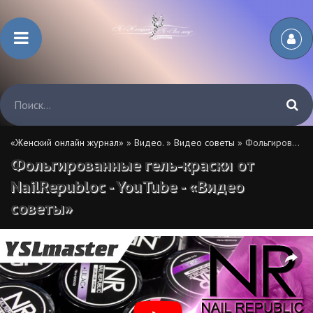
«Женский онлайн журнал»
»
Видео.
»
Видео советы
» Фольгированные гель-краски от NailRepubloc - YouTube - «Видео советы»
Фольгированные гель-краски от
NailRepubloc - YouTube - «Видео
советы»