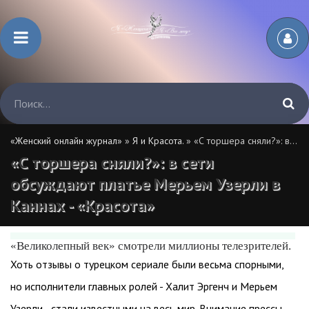
«Женский онлайн журнал»
»
Я и Красота.
» «С торшера сняли?»: в сети обсуждают платье Мерьем Узерли в Каннах - «Красота»
«С торшера сняли?»: в сети
обсуждают платье Мерьем Узерли в
Каннах - «Красота»
«Великолепный век» смотрели миллионы телезрителей.
Хоть отзывы о турецком сериале были весьма спорными,
но исполнители главных ролей - Халит Эргенч и Мерьем
Узерли - стали известными на весь мир. Внимание прессы