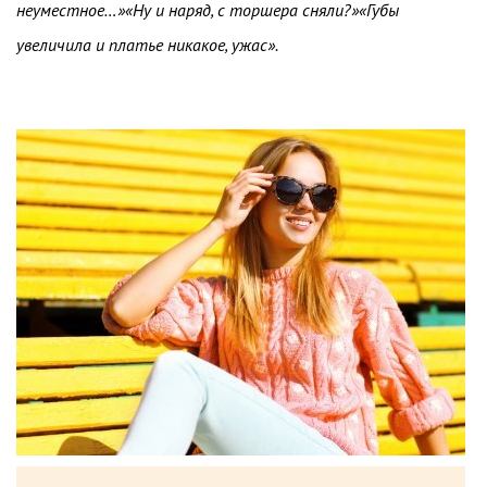
неуместное…»«Ну и наряд, с торшера сняли?»«Губы
увеличила и платье никакое, ужас».