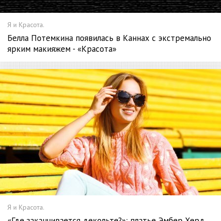
Я и Красота.
Белла Потемкина появилась в Каннах с экстремально
ярким макияжем - «Красота»
Я и Красота.
«Где заканчивается декольте?»: платье Эмбер Херд