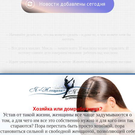
Новости добавлены сегодня
-- Начинайте делать все, что вы можете сделать – и даже то, о чем можете хотя бы
мечтать.
-- Все дело в мыслях. Мысль — начало всего. И мыслями можно управлять. И
поэтому главное дело совершенствования: работать над мыслями.
-- Идите уверенно по направлению к мечте. Живите той жизнью, которую вы сами
себе придумали.
-- Самое большое богатство — это ум. Самая большая нищета — глупость. Из всех
страхов самый пугающий — самолюбование.
-- Лучшее, что можно сделать с хорошим советом, это пропустить его мимо ушей. Он
никогда не бывает полезен никому, кроме того, кто его дал.
-- Люблю давать советы и очень не люблю, когда их дают мне.
Хозяйка или домработница?
Устав от такой жизни, женщины все чаще задумываются о
том, а для чего им все это собственно нужно и для кого они так
стараются? Пора перестать быть просто хозяйкой, пора
становиться сильной и свободной женщиной, позволяющей себе