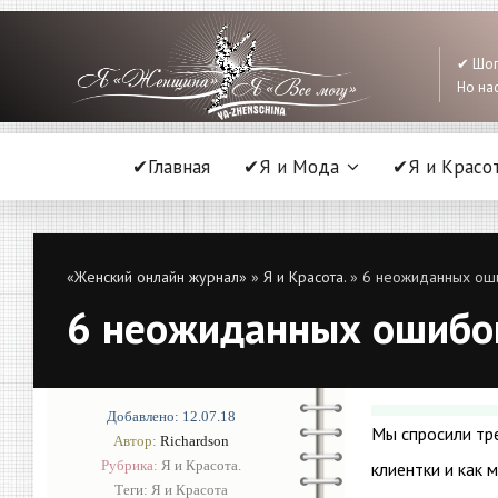
✔ Шоп
Но нас
✔Главная
✔Я и Мода
✔Я и Красо
«Женский онлайн журнал»
»
Я и Красота.
» 6 неожиданных ошиб
6 неожиданных ошибок,
Добавлено: 12.07.18
Мы спросили тре
Автор:
Richardson
Рубрика:
Я и Красота.
клиентки и как 
Теги:
Я и Красота