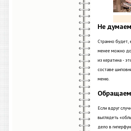
Не думаем
Странно будет, 
менее можно доб
из кератина - э
составе шиповни
меню.
Обращаемс
Если вдруг случ
выглядеть «обл
дело в гиперфун