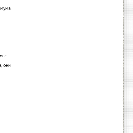
имума.
ия с
, они