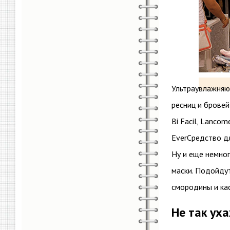
Ультраувлажняющ
ресниц и бровей
Bi Facil, Lancom
Ever
Средство дл
Ну и еще немног
маски. Подойдут
смородины и к
Не так ух