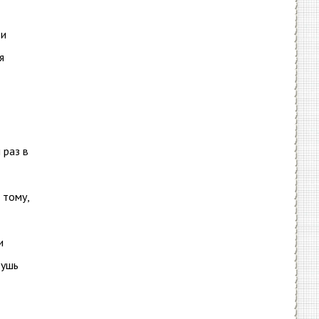
 и
я
 раз в
 тому,
.
и
тушь