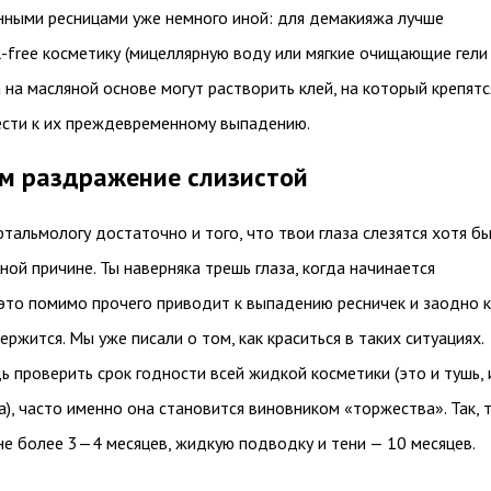
нными ресницами уже немного иной: для демакияжа лучше
l-free косметику (мицеллярную воду или мягкие очищающие гели
а на масляной основе могут растворить клей, на который крепятс
вести к их преждевременному выпадению.
м раздражение слизистой
тальмологу достаточно и того, что твои глаза слезятся хотя бы
ной причине. Ты наверняка трешь глаза, когда начинается
это помимо прочего приводит к выпадению ресничек и заодно к
ержится. Мы уже писали о том, как краситься в таких ситуациях
дь проверить срок годности всей жидкой косметики (это и тушь, 
а), часто именно она становится виновником «торжества». Так, 
не более 3—4 месяцев, жидкую подводку и тени — 10 месяцев.