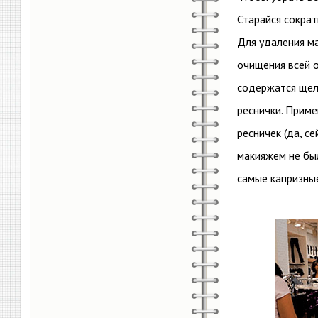
Старайся сокра
Для удаления ма
очищения всей о
содержатся щел
реснички. Прим
ресничек (да, с
макияжем не бы
самые капризные