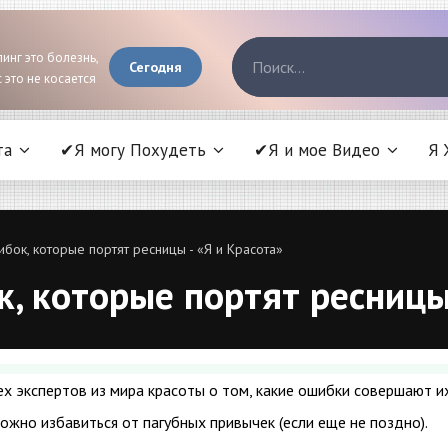
инг это болезнь,
Сегодня
 это не косается
та
✔Я могу Похудеть
✔Я и мое Видео
Я 
ок, которые портят ресницы - «Я и Красота»
 которые портят ресницы 
х экспертов из мира красоты о том, какие ошибки совершают и
можно избавиться от пагубных привычек (если еще не поздно).