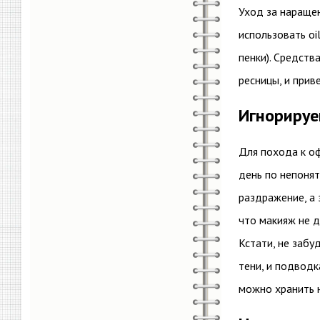
Уход за нараще
использовать oi
пенки). Средств
ресницы, и при
Игнорируе
Для похода к оф
день по непонят
раздражение, а 
что макияж не д
Кстати, не забу
тени, и подводк
можно хранить 