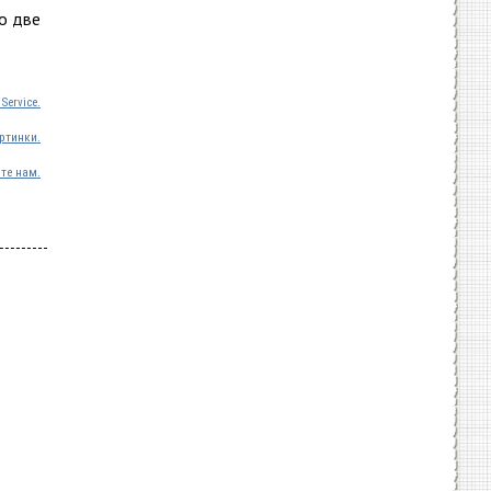
о две
Service.
ртинки.
те нам.