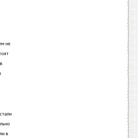
ем не
тоят
 в
в
 стали
ельно
ли в