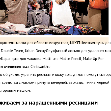
ая гель-маска для области вокруг глаз, MIXIT
Цветная тушь дл
 Double Team, Urban Decay
Двухфазный лосьон для удаления ма
e
Карандаш для макияжа Multi-use Matte Pencil, Make Up For
я очищения глаз, Chrissanthie
о об уходе: укрепить ресницы и кожу вокруг глаз помогут сывор
 средства с маслом примулы вечерней, авокадо, тмина, черной
асторовым маслом.
аживаем за наращенными ресницами