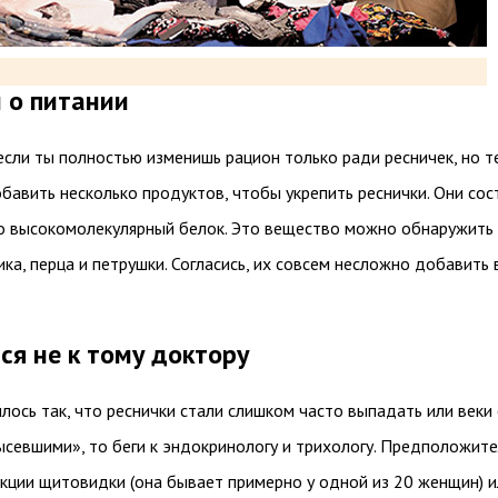
 о питании
если ты полностью изменишь рацион только ради ресничек, но т
авить несколько продуктов, чтобы укрепить реснички. Они сос
то высокомолекулярный белок. Это вещество можно обнаружить
ка, перца и петрушки. Согласись, их совсем несложно добавить 
я не к тому доктору
илось так, что реснички стали слишком часто выпадать или веки
ысевшими», то беги к эндокринологу и трихологу. Предположит
кции щитовидки (она бывает примерно у одной из 20 женщин) и