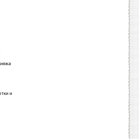
я
кияжа
отки и