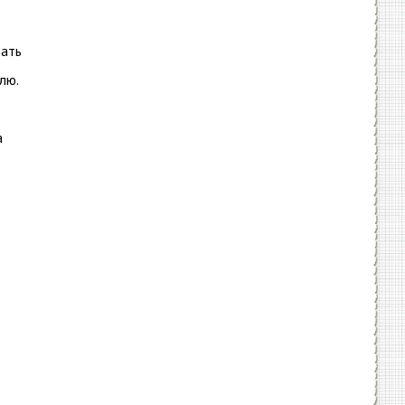
вать
лю.
а