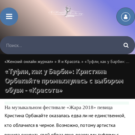
«Женский онлайн журнал»
»
Я и Красота.
» «Туфли, как у Барби»: Кристина Орбакайте промахнулась с выбором обуви - «Красота»
«Туфли, как у Барби»: Кристина
Орбакайте промахнулась с выбором
обуви - «Красота»
На музыкальном фестивале «Жара 2018» певица
Кристина Орбакайте оказалась едва ли не единственной,
кто облачился в черное. Возможно, потому артистка
решила оживить свой образ ярко-розовыми туфлями с