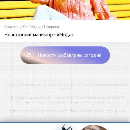
Красота. / Я и Мода. / Новинки.
Новогодний маникюр - «Мода»
Новости добавлены сегодня
-- Начинайте делать все, что вы можете сделать – и даже то, о чем можете хотя бы
мечтать.
-- Все дело в мыслях. Мысль — начало всего. И мыслями можно управлять. И
поэтому главное дело совершенствования: работать над мыслями.
-- Идите уверенно по направлению к мечте. Живите той жизнью, которую вы сами
себе придумали.
-- Самое большое богатство — это ум. Самая большая нищета — глупость. Из всех
страхов самый пугающий — самолюбование.