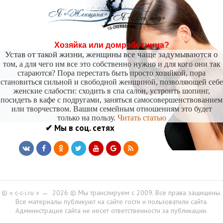
-- Лучшее, что можно сделать с хорошим советом, это пропустить его мимо ушей. Он
никогда не бывает полезен никому, кроме того, кто его дал.
-- Люблю давать советы и очень не люблю, когда их дают мне.
Хозяйка или домработница?
Устав от такой жизни, женщины все чаще задумываются о
том, а для чего им все это собственно нужно и для кого они так
стараются? Пора перестать быть просто хозяйкой, пора
становиться сильной и свободной женщиной, позволяющей себе
женские слабости: сходить в спа салон, устроить шопинг,
посидеть в кафе с подругами, заняться самосовершенствованием
или творчеством. Вашим семейным отношениям это будет
только на пользу.
Читать статью
✔ Мы в соц. сетях
© « c-c-i.ru »
→
2026
© Мы транслируем с 2009. Все права защищены.
Все материалы публикуют на сайте гости и пользоватили сайта.
Администрация сайта не несет ответственности за публикации.