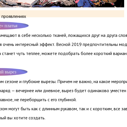
х проявлениях
» платья
вмещают в себе несколько тканей, ложащихся друг на друга слоя
ся очень интересный эффект. Весной 2019 предпочтительны мо
а станет чуть теплее, можете подобрать более короткий вариан
ый вырез
м сезоне и глубокие вырезы. Причем не важно, на какое меропр
наряд — вечернее или дневное, вырез будет одинаково уместен
лавное, не переборщить с его глубиной.
зом могут быть как с длинным рукавом, так и с коротким, все за
рый вы хотите создать.