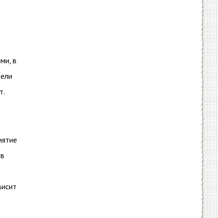
ми, в
дели
т.
иятие
 в
висит