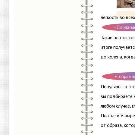
легкость во все
«Сложные
Такие платья со
итоге получает
до колена, когд
V-образн
Популярны в это
вы подбираете 
любом случае, г
Платье в V-выре
от образа, кото