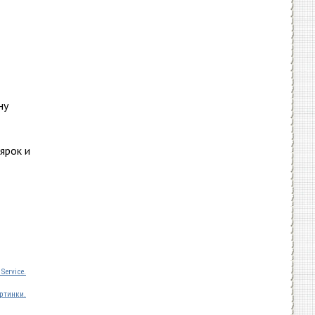
ну
ярок и
Service.
ртинки.