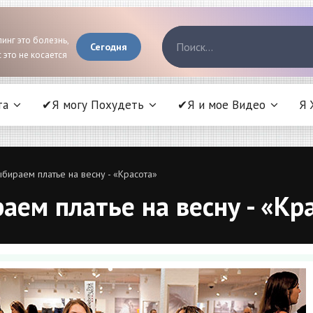
инг это болезнь,
Сегодня
 это не косается
та
✔Я могу Похудеть
✔Я и мое Видео
Я 
ыбираем платье на весну - «Красота»
аем платье на весну - «Кр