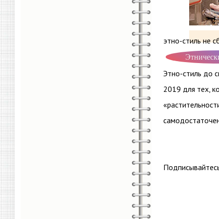
этно-стиль не 
Этническ
Этно-стиль до с
2019 для тех, к
«растительности
самодостаточен
Подписывайтесь