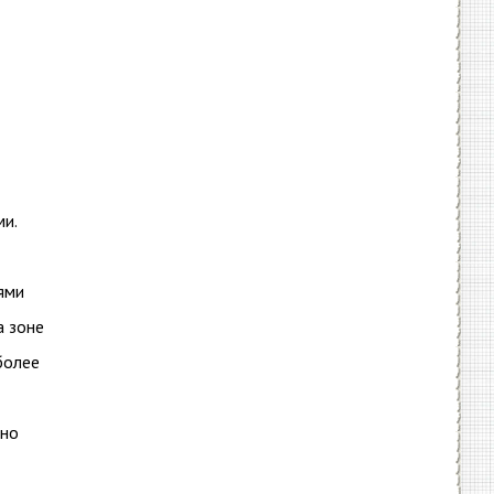
ми.
ями
а зоне
более
нно