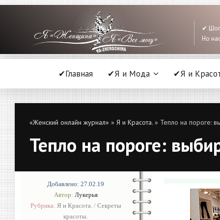
✔ Шоп
Но нас
✔Главная
✔Я и Мода
✔Я и Красо
«Женский онлайн журнал»
»
Я и Красота.
» Тепло на пороге: в
Тепло на пороге: выбир
Добавлено: 27.02.19
Автор:
Лукерья
Рубрика:
Я и Красота.
/
Секреты
красоты.