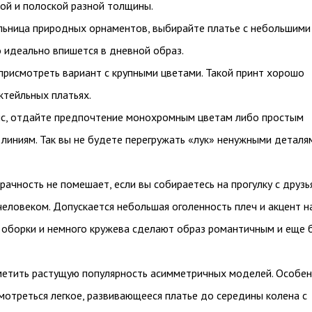
ой и полоской разной толщины.
льница природных орнаментов, выбирайте платье с небольшими
 идеально впишется в дневной образ.
присмотреть вариант с крупными цветами. Такой принт хорошо
ктейльных платьях.
ис, отдайте предпочтение монохромным цветам либо простым
линиям. Так вы не будете перегружать «лук» ненужными деталя
ачность не помешает, если вы собираетесь на прогулку с друзь
еловеком. Допускается небольшая оголенность плеч и акцент н
, оборки и немного кружева сделают образ романтичным и еще 
метить растущую популярность асимметричных моделей. Особе
мотреться легкое, развивающееся платье до середины колена с