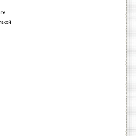
йте
такой