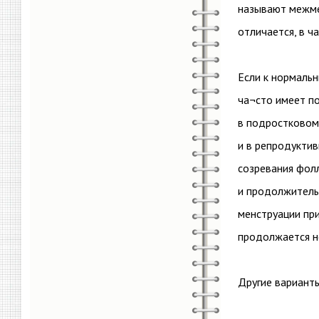
называют межме
отличается, в ч
Если к нормаль
ча¬сто имеет по
в подростковом 
и в репродуктив
созревания фол
и продолжительн
менструации пр
продолжается н
Другие вариант