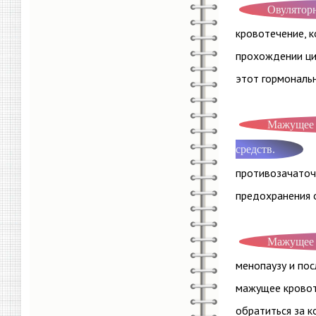
Овуляторн
кровотечение, 
прохождении цик
этот гормональн
Мажущее 
средств.
противозачаточ
предохранения о
Мажущее 
менопаузу и пос
мажущее кровоте
обратиться за к