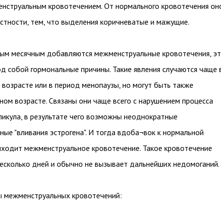
нструальным кровотечением. От нормального кровотечения он
астности, тем, что выделения коричневатые и мажущие.
ным месячным добавляются межменструальные кровотечения, э
д собой гормональные причины. Такие явления случаются чаще 
возрасте или в период менопаузы, но могут быть также
ном возрасте. Связаны они чаще всего с нарушением процесса
ликула, в результате чего возможны неоднократные
ые "вливания эстрогена". И тогда вдоба¬вок к нормальной
иходит межменструальное кровотечение. Такое кровотечение
есколько дней и обычно не вызывает дальнейших недомоганий.
ы межменструальных кровотечений: