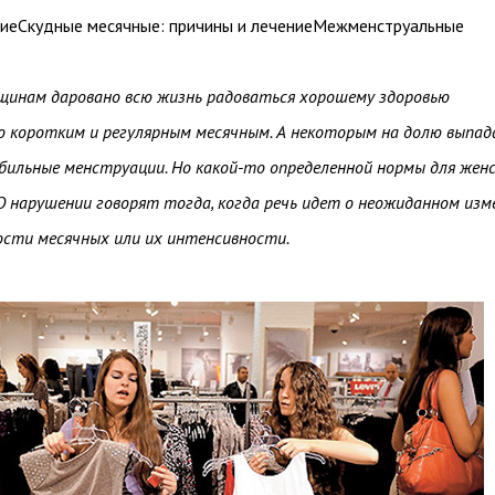
ниеСкудные месячные: причины и лечениеМежменструальные
инам даровано всю жизнь радоваться хорошему здоровью
о коротким и регулярным месячным. А некоторым на долю выпа
обильные менструации. Но какой-то определенной нормы для жен
О нарушении говорят тогда, когда речь идет о неожиданном изм
сти месячных или их интенсивности.