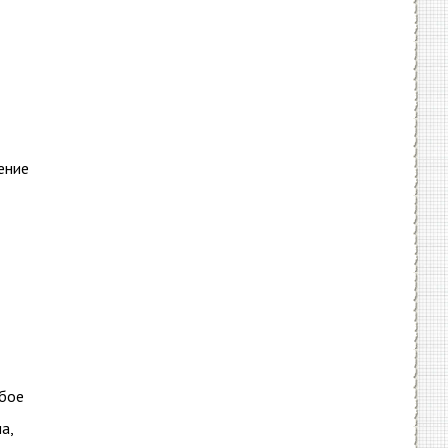
ение
юбое
а,