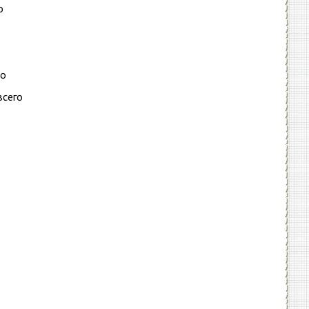
о
то
всего