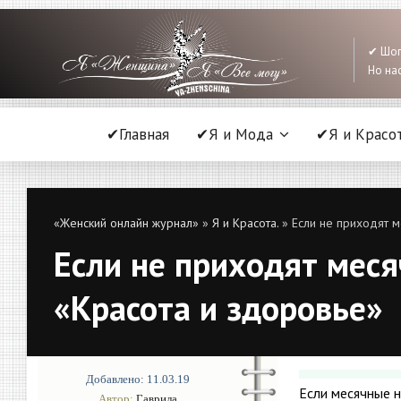
✔ Шоп
Но нас
✔Главная
✔Я и Мода
✔Я и Красо
«Женский онлайн журнал»
»
Я и Красота.
» Если не приходят м
Если не приходят меся
«Красота и здоровье»
Добавлено: 11.03.19
Если месячные 
Автор:
Гаврила