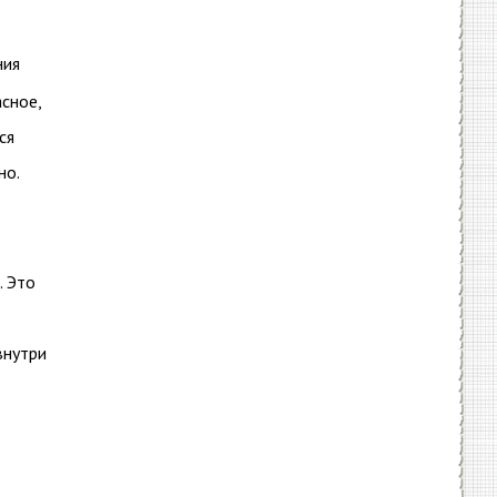
ния
сное,
ся
но.
. Это
внутри