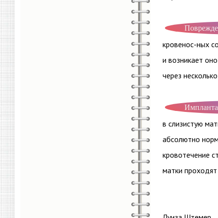
Поврежде
кровенос-ных со
и возникает оно
через несколько
Импланта
в слизистую мат
абсолютно норм
кровотечение с
матки проходят
Луиза Штемер