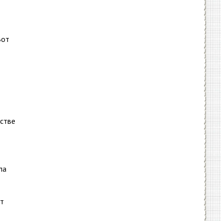
Вот
естве
ла
ет