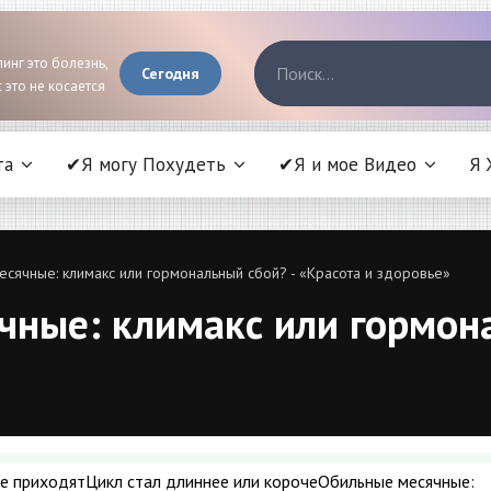
инг это болезнь,
Сегодня
 это не косается
та
✔Я могу Похудеть
✔Я и мое Видео
Я 
есячные: климакс или гормональный сбой? - «Красота и здоровье»
чные: климакс или гормона
не приходятЦикл стал длиннее или корочеОбильные месячные: