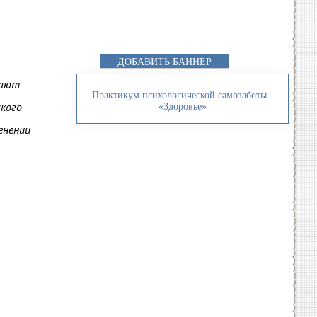
ДОБАВИТЬ БАННЕР
дают
Практикум психологической самозаботы -
ского
«Здоровье»
енении