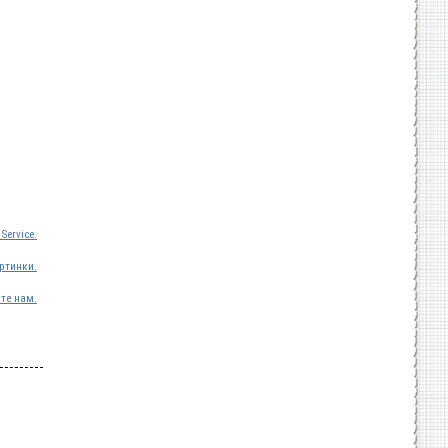
Service.
ртинки.
те нам.