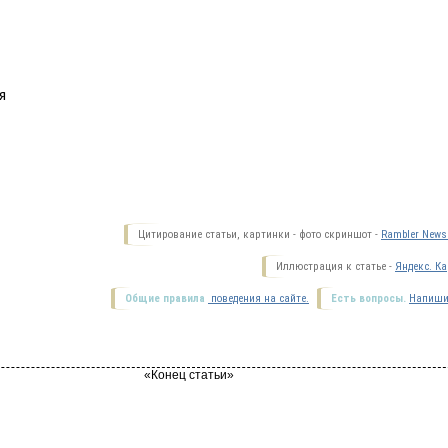
я
Цитирование статьи, картинки - фото скриншот -
Rambler News 
Иллюстрация к статье -
Яндекс. Ка
Общие правила
поведения на сайте.
Есть вопросы.
Напиши