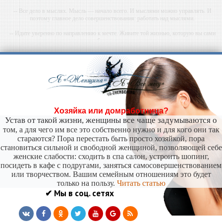
-- Все дело в мыслях. Мысль — начало всего. И мыслями можно управлять. И
поэтому главное дело совершенствования: работать над мыслями.
-- Идите уверенно по направлению к мечте. Живите той жизнью, которую вы сами
себе придумали.
-- Самое большое богатство — это ум. Самая большая нищета — глупость. Из всех
страхов самый пугающий — самолюбование.
-- Лучшее, что можно сделать с хорошим советом, это пропустить его мимо ушей. Он
никогда не бывает полезен никому, кроме того, кто его дал.
-- Люблю давать советы и очень не люблю, когда их дают мне.
Хозяйка или домработница?
Устав от такой жизни, женщины все чаще задумываются о
том, а для чего им все это собственно нужно и для кого они так
стараются? Пора перестать быть просто хозяйкой, пора
становиться сильной и свободной женщиной, позволяющей себе
женские слабости: сходить в спа салон, устроить шопинг,
посидеть в кафе с подругами, заняться самосовершенствованием
или творчеством. Вашим семейным отношениям это будет
только на пользу.
Читать статью
✔ Мы в соц. сетях