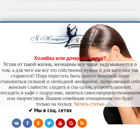
-- Идите уверенно по направлению к мечте. Живите той жизнью, которую вы сами
себе придумали.
-- Самое большое богатство — это ум. Самая большая нищета — глупость. Из всех
страхов самый пугающий — самолюбование.
-- Лучшее, что можно сделать с хорошим советом, это пропустить его мимо ушей. Он
никогда не бывает полезен никому, кроме того, кто его дал.
-- Люблю давать советы и очень не люблю, когда их дают мне.
Хозяйка или домработница?
Устав от такой жизни, женщины все чаще задумываются о
том, а для чего им все это собственно нужно и для кого они так
стараются? Пора перестать быть просто хозяйкой, пора
становиться сильной и свободной женщиной, позволяющей себе
женские слабости: сходить в спа салон, устроить шопинг,
посидеть в кафе с подругами, заняться самосовершенствованием
или творчеством. Вашим семейным отношениям это будет
только на пользу.
Читать статью
✔ Мы в соц. сетях