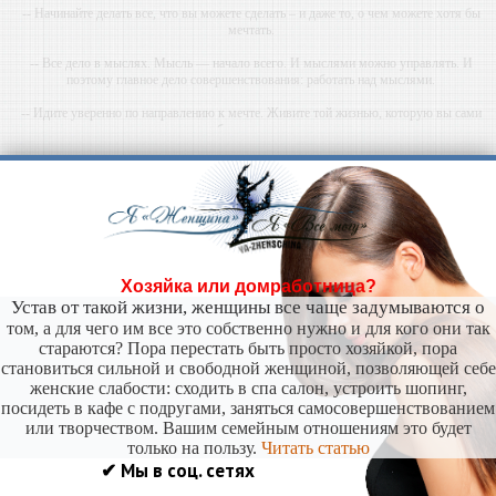
-- Начинайте делать все, что вы можете сделать – и даже то, о чем можете хотя бы
мечтать.
-- Все дело в мыслях. Мысль — начало всего. И мыслями можно управлять. И
поэтому главное дело совершенствования: работать над мыслями.
-- Идите уверенно по направлению к мечте. Живите той жизнью, которую вы сами
себе придумали.
-- Самое большое богатство — это ум. Самая большая нищета — глупость. Из всех
страхов самый пугающий — самолюбование.
-- Лучшее, что можно сделать с хорошим советом, это пропустить его мимо ушей. Он
никогда не бывает полезен никому, кроме того, кто его дал.
-- Люблю давать советы и очень не люблю, когда их дают мне.
Хозяйка или домработница?
Устав от такой жизни, женщины все чаще задумываются о
том, а для чего им все это собственно нужно и для кого они так
стараются? Пора перестать быть просто хозяйкой, пора
становиться сильной и свободной женщиной, позволяющей себе
женские слабости: сходить в спа салон, устроить шопинг,
посидеть в кафе с подругами, заняться самосовершенствованием
или творчеством. Вашим семейным отношениям это будет
только на пользу.
Читать статью
✔ Мы в соц. сетях