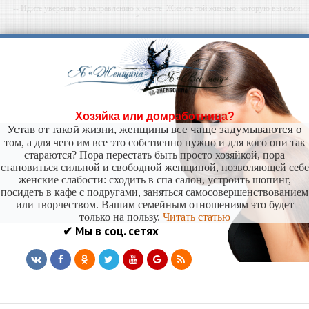
-- Идите уверенно по направлению к мечте. Живите той жизнью, которую вы сами
себе придумали.
-- Самое большое богатство — это ум. Самая большая нищета — глупость. Из всех
страхов самый пугающий — самолюбование.
-- Лучшее, что можно сделать с хорошим советом, это пропустить его мимо ушей. Он
никогда не бывает полезен никому, кроме того, кто его дал.
-- Люблю давать советы и очень не люблю, когда их дают мне.
Хозяйка или домработница?
Устав от такой жизни, женщины все чаще задумываются о
том, а для чего им все это собственно нужно и для кого они так
стараются? Пора перестать быть просто хозяйкой, пора
становиться сильной и свободной женщиной, позволяющей себе
женские слабости: сходить в спа салон, устроить шопинг,
посидеть в кафе с подругами, заняться самосовершенствованием
или творчеством. Вашим семейным отношениям это будет
только на пользу.
Читать статью
✔ Мы в соц. сетях