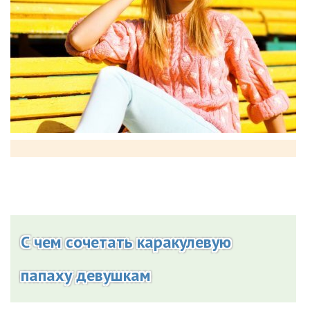
С чем сочетать каракулевую
папаху девушкам