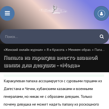
«Женский онлайн журнал»
»
Я и Красота.
»
Меняем образ.
» Папаха из каракуля вместо вязаной шапки для девушки - «Мода»
Папаха из каракуля вместо вязаной
шапки для девушки - «Мода»
Каракулевая папаха ассоциируется с суровыми горцами из
Дагестана и Чечни, кубанскими казаками и военными
генералами, но никак не с образами девушек. Только
почему девушка не может надеть папаху из роскошного